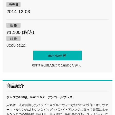
発売日
2014-12-03
価 格
¥1,100 (税込)
品 番
UCCU-99121
BUY NOW
在庫情報は購入先にてご確認ください。
商品紹介
ジャズの100枚。Part 1 & 2 アンコールプレス
人気者二人が共演したハッピー＆グルーヴィーな快作中の快作！オリヴァ
ー・ネルソンのゴキゲンなビッグ・バンド・アレンジに乗って最高にホッ
トなソロの応酬を繰り広げる。黒人霊歌、R&B系のブルース・ナンバーな