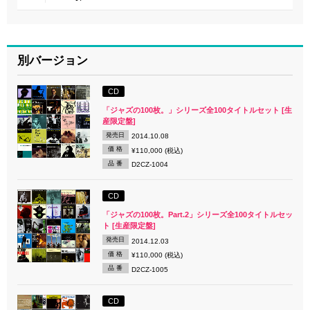
別バージョン
CD
「ジャズの100枚。」シリーズ全100タイトルセット [生
産限定盤]
発売日
2014.10.08
価 格
¥110,000 (税込)
品 番
D2CZ-1004
CD
「ジャズの100枚。Part.2」シリーズ全100タイトルセッ
ト [生産限定盤]
発売日
2014.12.03
価 格
¥110,000 (税込)
品 番
D2CZ-1005
CD