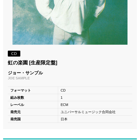
CD
虹の楽園 [生産限定盤]
ジョー・サンプル
JOE SAMPLE
フォーマット
CD
組み枚数
1
レーベル
ECM
発売元
ユニバーサルミュージック合同会社
発売国
日本