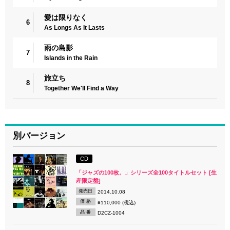
愛は限りなく
6
As Longs As It Lasts
雨の島影
7
Islands in the Rain
旅立ち
8
Together We'll Find a Way
別バージョン
CD
「ジャズの100枚。」シリーズ全100タイトルセット [生
産限定盤]
発売日
2014.10.08
価 格
¥110,000 (税込)
品 番
D2CZ-1004