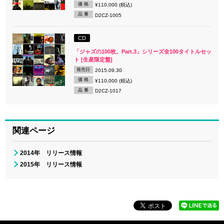
価 格
¥110,000 (税込)
品 番
D2CZ-1005
CD
「ジャズの100枚。Part.3」シリーズ全100タイトルセッ
ト [生産限定盤]
発売日
2015.09.30
価 格
¥110,000 (税込)
品 番
D2CZ-1017
関連ページ
2014年 リリース情報
2015年 リリース情報