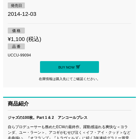
発売日
2014-12-03
価 格
¥1,100 (税込)
品 番
UCCU-99094
BUY NOW
在庫情報は購入先にてご確認ください。
商品紹介
ジャズの100枚。Part 1 & 2 アンコールプレス
自らプロデューサーも務めたECMの最終作。躍動感溢れる爽快な＜ヨラ
ンダ、ユー・ラーン＞、アコギがむせび泣く＜イフ・アイ・クッド＞など
名曲揃い。『オフランプ』『トラヴェルズ』に続く3年連続グラミー賞受