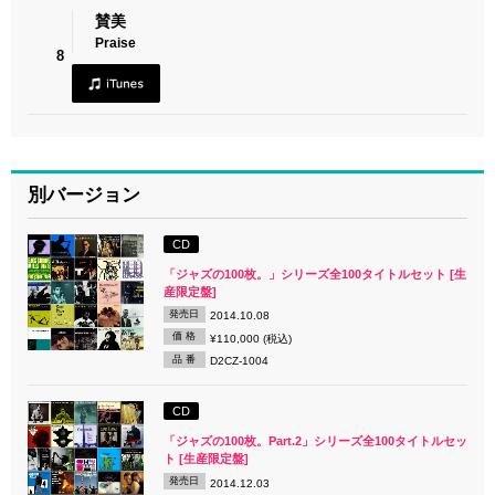
賛美
Praise
8
別バージョン
CD
「ジャズの100枚。」シリーズ全100タイトルセット [生
産限定盤]
発売日
2014.10.08
価 格
¥110,000 (税込)
品 番
D2CZ-1004
CD
「ジャズの100枚。Part.2」シリーズ全100タイトルセッ
ト [生産限定盤]
発売日
2014.12.03