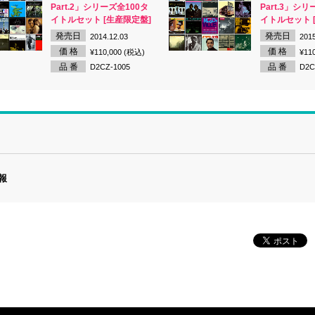
Part.2」シリーズ全100タ
Part.3」シリ
イトルセット [生産限定盤]
イトルセット 
発売日
発売日
2014.12.03
2015
価 格
価 格
¥110,000 (税込)
¥11
品 番
品 番
D2CZ-1005
D2C
報