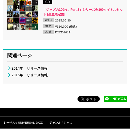
CD
「ジャズの100枚。Part.3」シリーズ全100タイトルセッ
ト [生産限定盤]
発売日
2015.09.30
価 格
¥110,000 (税込)
品 番
D2CZ-1017
関連ページ
2014年 リリース情報
2015年 リリース情報
レーベル
UNIVERSAL JAZZ
ジャンル
ジャズ