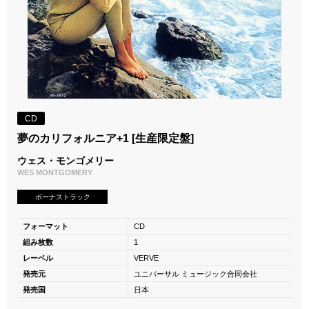
CD
夢のカリフォルニア+1 [生産限定盤]
ウェス・モンゴメリー
WES MONTGOMERY
ボーナストラック
フォーマット
CD
組み枚数
1
レーベル
VERVE
発売元
ユニバーサル ミュージック合同会社
発売国
日本