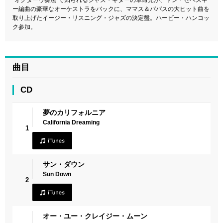
ー編曲の豪華なオーケストラをバックに、ママス＆パパスの大ヒット曲を
取り上げたイージー・リスニング・ジャズの決定盤。ハービー・ハンコッ
ク参加。
曲目
CD
夢のカリフォルニア
California Dreaming
1
サン・ダウン
Sun Down
2
オー・ユー・クレイジー・ムーン