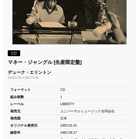
CD
マネー・ジャングル [生産限定盤]
デューク・エリントン
DUKE ELLINGTON
フォーマット
CD
組み枚数
1
レーベル
LIBERTY
発売元
ユニバーサルミュージック合同会社
発売国
日本
オリジナル発売日
1963.01.01
録音年
1962.09.17