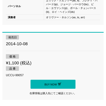
エリック・ドルフィー(as, fl)、フレディ・ハ
バード(tp)、ジョージ・バーロウ(bs)、ビ
パーソネル
ル・エヴァンス(p)、ポール・チェンバース
(b)、ロイ・ヘインズ(ds)
演奏者
オリヴァー・ネルソン(as, ts, arr)
発売日
2014-10-08
価 格
¥1,100 (税込)
品 番
UCCU-99057
BUY NOW
在庫情報は購入先にてご確認ください。