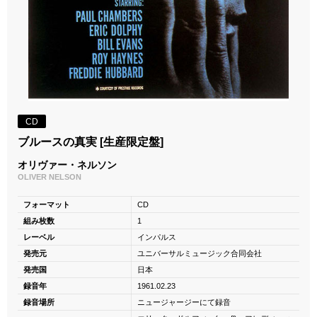
CD
ブルースの真実 [生産限定盤]
オリヴァー・ネルソン
OLIVER NELSON
フォーマット
CD
組み枚数
1
レーベル
インパルス
発売元
ユニバーサルミュージック合同会社
発売国
日本
録音年
1961.02.23
録音場所
ニュージャージーにて録音