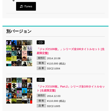
6
別バージョン
CD
「ジャズの100枚。」シリーズ全100タイトルセット [生
産限定盤]
発売日
2014.10.08
価 格
¥110,000 (税込)
品 番
D2CZ-1004
CD
「ジャズの100枚。Part.2」シリーズ全100タイトルセッ
ト [生産限定盤]
発売日
2014.12.03
価 格
¥110,000 (税込)
品 番
D2CZ-1005