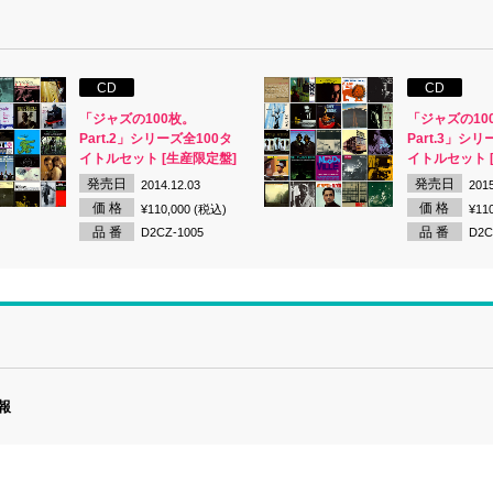
CD
CD
「ジャズの100枚。
「ジャズの10
Part.2」シリーズ全100タ
Part.3」シリ
イトルセット [生産限定盤]
イトルセット 
発売日
発売日
2014.12.03
2015
価 格
価 格
¥110,000 (税込)
¥11
品 番
品 番
D2CZ-1005
D2C
報