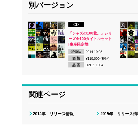
別バージョン
CD
「ジャズの100枚。」シリ
ーズ全100タイトルセット
[生産限定盤]
発売日
2014.10.08
価 格
¥110,000 (税込)
品 番
D2CZ-1004
関連ページ
2014年 リリース情報
2015年 リリース情