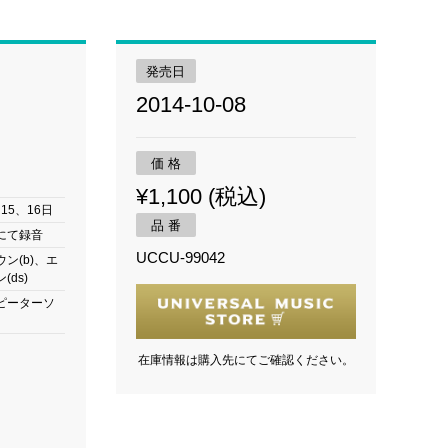
発売日
2014-10-08
価 格
¥1,100 (税込)
月15、16日
品 番
にて録音
UCCU-99042
ン(b)、エ
(ds)
ピーターソ
在庫情報は購入先にてご確認ください。