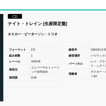
CD
ナイト・トレイン [生産限定盤]
オスカー・ピーターソン・トリオ
フォーマット
CD
録音年
1962年12
組み枚数
1
録音場所
ハリウッド
レーベル
VERVE
レイ・ブラウ
パーソネル
ド・シグペン
ユニバーサルミュージ
発売元
ック合同会社
オスカー・
演奏者
ン(p)
発売国
日本