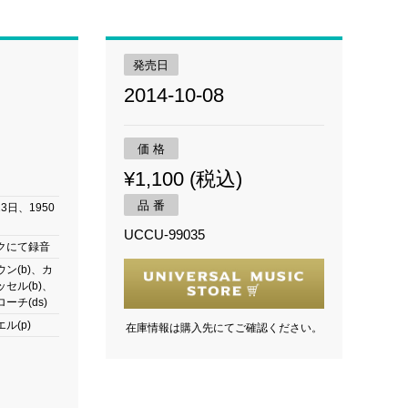
発売日
2014-10-08
価 格
¥1,100 (税込)
品 番
23日、1950
UCCU-99035
クにて録音
ン(b)、カ
セル(b)、
ーチ(ds)
ル(p)
在庫情報は購入先にてご確認ください。