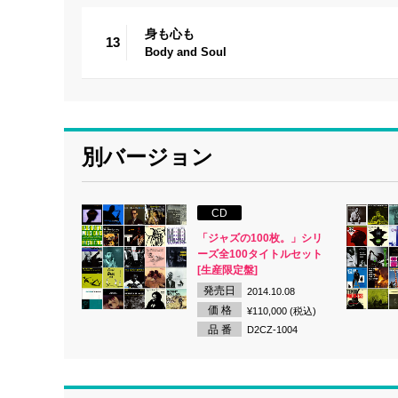
身も心も
13
Body and Soul
別バージョン
CD
「ジャズの100枚。」シリ
ーズ全100タイトルセット
[生産限定盤]
発売日
2014.10.08
価 格
¥110,000 (税込)
品 番
D2CZ-1004