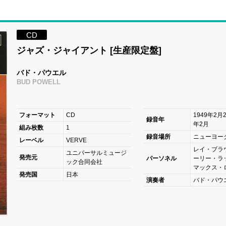
CD
ジャズ・ジャイアント [生産限定盤]
バド・パウエル
BUD POWELL
フォーマット
CD
1949年2月
録音年
年2月
組み枚数
1
録音場所
ニューヨー
レーベル
VERVE
レイ・ブラウ
ユニバーサルミュージ
発売元
パーソネル
ーリー・ラッ
ック合同会社
マックス・ロ
発売国
日本
演奏者
バド・パウエ