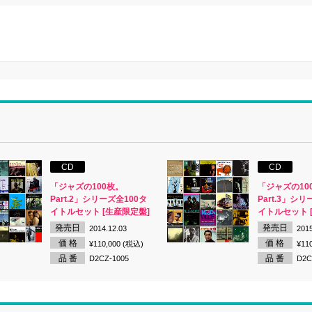
CD
CD
「ジャズの100枚。
「ジャズの10
Part.2」シリーズ全100タ
Part.3」シリ
イトルセット [生産限定盤]
イトルセット 
発売日
発売日
2014.12.03
2015
価 格
価 格
¥110,000 (税込)
¥11
品 番
品 番
D2CZ-1005
D2C