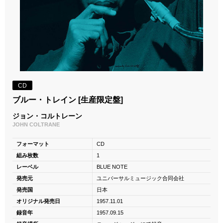
CD
ブルー・トレイン [生産限定盤]
ジョン・コルトレーン
JOHN COLTRANE
フォーマット
CD
組み枚数
1
レーベル
BLUE NOTE
発売元
ユニバーサルミュージック合同会社
発売国
日本
オリジナル発売日
1957.11.01
録音年
1957.09.15