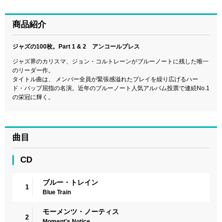
商品紹介
ジャズの100枚。Part 1 & 2 アンコールプレス
ジャズ界のカリスマ、ジョン・コルトレーンがブルーノートに残した唯一
のリーダー作。
タイトル曲は、 メンバー全員が緊張感溢れたプレイを繰り広げるハー
ド・バップ屈指の名演。近年のブルーノート人気アルバム投票で連続No.1
の栄冠に輝く。
曲目
CD
ブルー・トレイン
1
Blue Train
モーメンツ・ノーティス
2
Moment's Notice