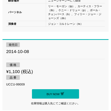
録音場所
ニュージャージーにて録音
リー・モーガン（tp）、カーティス・フラー
（tb）、ケニー・ドリュー（p）、ポール・
パーソネル
チェンバース（b）、フィリー・ジョー・ジ
ョーンズ（ds）
演奏者
ジョン・コルトレーン（ts）
発売日
2014-10-08
価 格
¥1,100 (税込)
品 番
UCCU-99009
BUY NOW
在庫情報は購入先にてご確認ください。