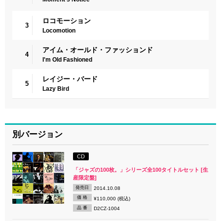
ロコモーション
3
Locomotion
アイム・オールド・ファッションド
4
I'm Old Fashioned
レイジー・バード
5
Lazy Bird
別バージョン
CD
「ジャズの100枚。」シリーズ全100タイトルセット [生
産限定盤]
発売日
2014.10.08
価 格
¥110,000 (税込)
品 番
D2CZ-1004