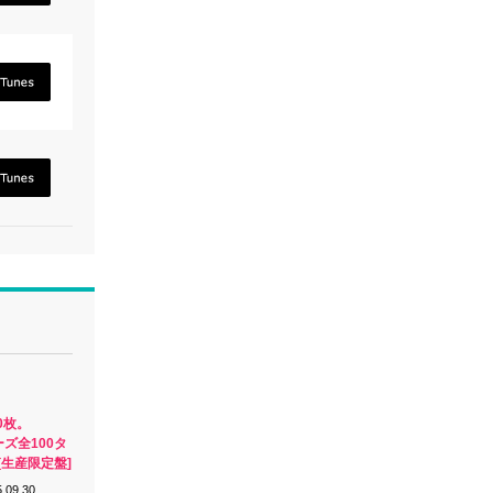
0枚。
ーズ全100タ
[生産限定盤]
.09.30