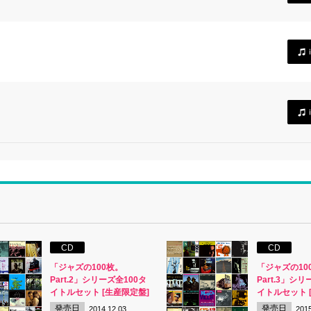
CD
CD
「ジャズの100枚。
「ジャズの10
Part.2」シリーズ全100タ
Part.3」シリ
イトルセット [生産限定盤]
イトルセット 
発売日
発売日
2014.12.03
2015