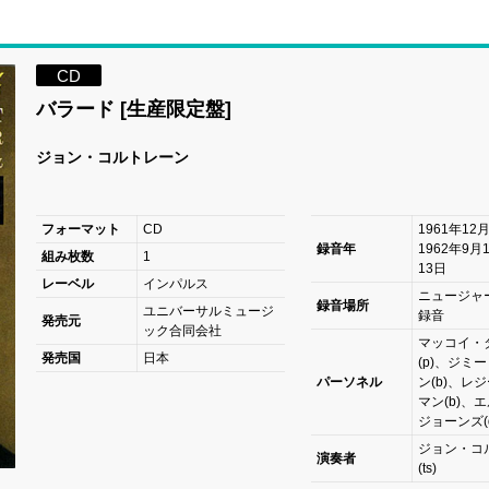
CD
バラード [生産限定盤]
ジョン・コルトレーン
フォーマット
CD
1961年12
録音年
1962年9月
組み枚数
1
13日
レーベル
インパルス
ニュージャ
録音場所
ユニバーサルミュージ
録音
発売元
ック合同会社
マッコイ・
発売国
日本
(p)、ジミ
パーソネル
ン(b)、レ
マン(b)、
ジョーンズ(d
ジョン・コ
演奏者
(ts)