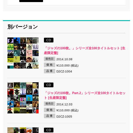
別バージョン
CD
「ジャズの100枚。」シリーズ全100タイトルセット [生
産限定盤]
発売日
2014.10.08
価 格
¥110,000 (税込)
品 番
D2CZ-1004
CD
「ジャズの100枚。Part.2」シリーズ全100タイトルセッ
ト [生産限定盤]
発売日
2014.12.03
価 格
¥110,000 (税込)
品 番
D2CZ-1005
CD