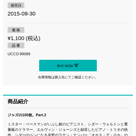
発売日
2015-09-30
価 格
¥1,100 (税込)
品 番
UCCO-99088
BUY NOW
在庫情報は購入先にてご確認ください。
商品紹介
ジャズの100枚。Part.3
ミスター・ベースマンがいぶし銀のピアニスト、シダー・ウォルトンと重
量級のドラマー、エルヴィン・ジョーンズと録音したピアノ・トリオの快
作。シダーのペンになる哀愁のラテン・ナンバー「オホス・デ・ロホ」の