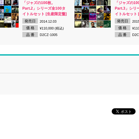
「ジャズの100枚。
「ジャズの10
Part.2」シリーズ全100タ
Part.3」シリ
イトルセット [生産限定盤]
イトルセット 
発売日
発売日
2014.12.03
2015
価 格
価 格
¥110,000 (税込)
¥11
品 番
品 番
D2CZ-1005
D2C