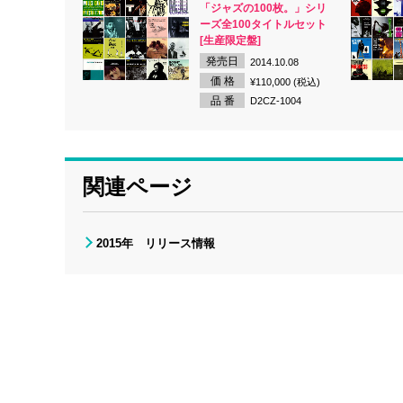
「ジャズの100枚。」シリ
ーズ全100タイトルセット
[生産限定盤]
発売日
2014.10.08
価 格
¥110,000 (税込)
品 番
D2CZ-1004
関連ページ
2015年 リリース情報