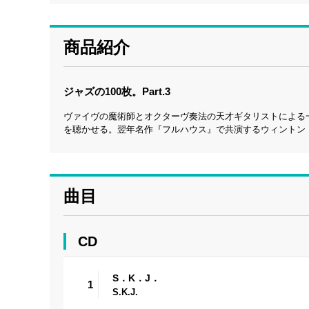
商品紹介
ジャズの100枚。Part.3
ヴァイヴの魔術師とオクターヴ奏法の天才ギタリストによる一
を聴かせる。翌年名作『フルハウス』で共演するウィントン・ケリー
曲目
CD
S．K．J．
1
S.K.J.