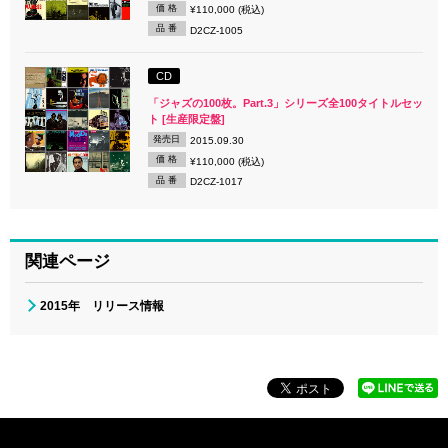
価 格
¥110,000 (税込)
品 番
D2CZ-1005
CD
「ジャズの100枚。Part.3」シリーズ全100タイトルセッ
ト [生産限定盤]
発売日
2015.09.30
価 格
¥110,000 (税込)
品 番
D2CZ-1017
関連ページ
2015年 リリース情報