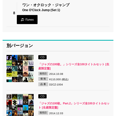
ワン・オクロック・ジャンプ
One O'Clock Jump (Set 1)
8
別バージョン
CD
「ジャズの100枚。」シリーズ全100タイトルセット [生
産限定盤]
発売日
2014.10.08
価 格
¥110,000 (税込)
品 番
D2CZ-1004
CD
「ジャズの100枚。Part.2」シリーズ全100タイトルセッ
ト [生産限定盤]
発売日
2014.12.03