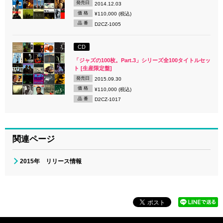
発売日
2014.12.03
価 格
¥110,000 (税込)
品 番
D2CZ-1005
CD
「ジャズの100枚。Part.3」シリーズ全100タイトルセッ
ト [生産限定盤]
発売日
2015.09.30
価 格
¥110,000 (税込)
品 番
D2CZ-1017
関連ページ
2015年 リリース情報