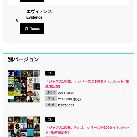
エヴィデンス
Evidence
8
別バージョン
CD
「ジャズの100枚。」シリーズ全100タイトルセット [生
産限定盤]
発売日
2014.10.08
価 格
¥110,000 (税込)
品 番
D2CZ-1004
CD
「ジャズの100枚。Part.2」シリーズ全100タイトルセッ
ト [生産限定盤]