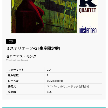
CD
ミステリオーソ+2 [生産限定盤]
セロニアス・モンク
Thelonious Monk
フォーマット
CD
組み枚数
1
レーベル
ECM Records
発売元
ユニバーサルミュージック合同会社
発売国
日本