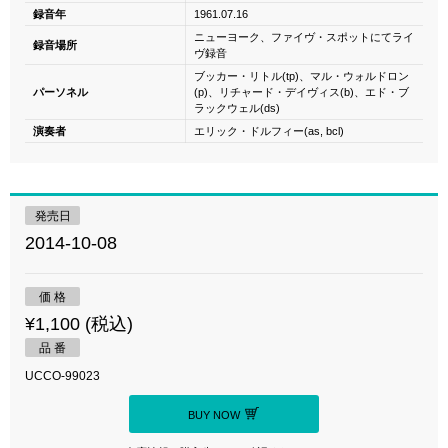
録音年
1961.07.16
ニューヨーク、ファイヴ・スポットにてライ
録音場所
ヴ録音
ブッカー・リトル(tp)、マル・ウォルドロン
パーソネル
(p)、リチャード・デイヴィス(b)、エド・ブ
ラックウェル(ds)
演奏者
エリック・ドルフィー(as, bcl)
発売日
2014-10-08
価 格
¥1,100 (税込)
品 番
UCCO-99023
BUY NOW