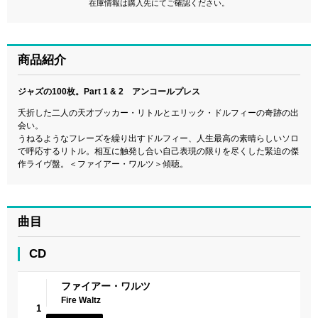
在庫情報は購入先にてご確認ください。
商品紹介
ジャズの100枚。Part 1 & 2 アンコールプレス
夭折した二人の天才ブッカー・リトルとエリック・ドルフィーの奇跡の出
会い。
うねるようなフレーズを繰り出すドルフィー、人生最高の素晴らしいソロ
で呼応するリトル。相互に触発し合い自己表現の限りを尽くした緊迫の傑
作ライヴ盤。＜ファイアー・ワルツ＞傾聴。
曲目
CD
ファイアー・ワルツ
Fire Waltz
1