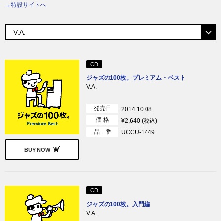
→特設サイトへ
CD
ジャズの100枚。プレミアム・ベスト
V.A.
発売日
2014.10.08
価 格
¥2,640 (税込)
品 番
UCCU-1449
BUY NOW
CD
ジャズの100枚。入門編
V.A.