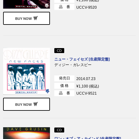
¥1,100 (税込)
品 番
UCCV-9520
BUY NOW
CD
ニュー・フェイセズ [生産限定盤]
ディジー・ガレスピー
発売日
2014.07.23
価 格
¥1,100 (税込)
品 番
UCCV-9521
BUY NOW
CD
ワン・オブ・ア・カインド [生産限定盤]