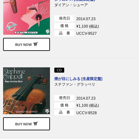
ダイアン・シューア
発売日
2014.07.23
価 格
¥1,100 (税込)
品 番
UCCV-9527
BUY NOW
CD
煙が目にしみる [生産限定盤]
ステファン・グラッペリ
発売日
2014.07.23
価 格
¥1,100 (税込)
品 番
UCCV-9528
BUY NOW