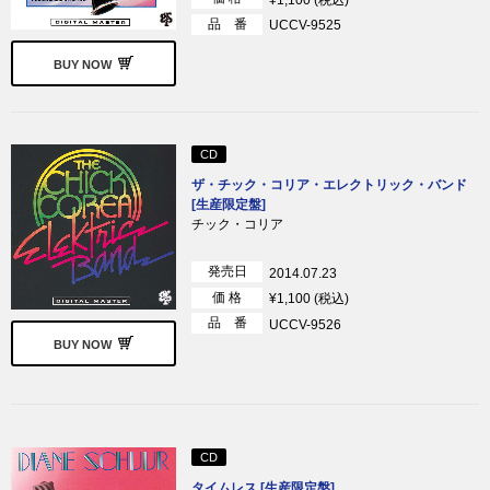
品 番
UCCV-9525
BUY NOW
CD
ザ・チック・コリア・エレクトリック・バンド
[生産限定盤]
チック・コリア
発売日
2014.07.23
価 格
¥1,100 (税込)
品 番
UCCV-9526
BUY NOW
CD
タイムレス [生産限定盤]