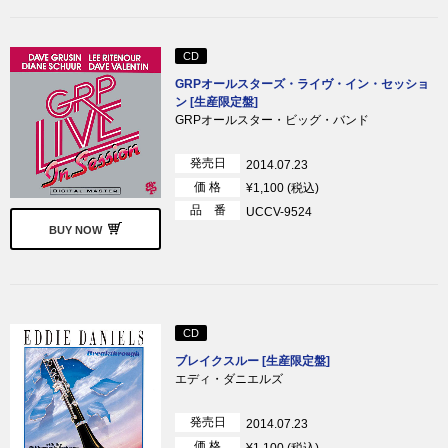
CD
GRPオールスターズ・ライヴ・イン・セッショ
ン [生産限定盤]
GRPオールスター・ビッグ・バンド
発売日
2014.07.23
価 格
¥1,100 (税込)
品 番
UCCV-9524
BUY NOW
CD
ブレイクスルー [生産限定盤]
エディ・ダニエルズ
発売日
2014.07.23
価 格
¥1,100 (税込)