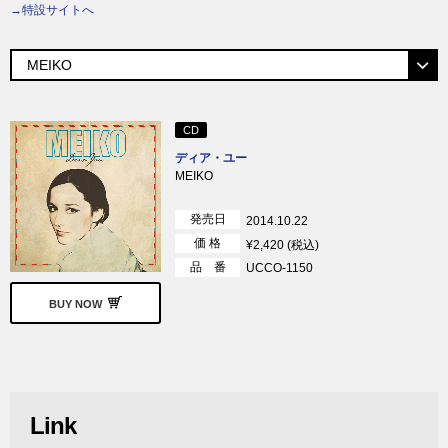
→特設サイトへ
CD
ディア・ユー
MEIKO
発売日
2014.10.22
価 格
¥2,420 (税込)
品 番
UCCO-1150
BUY NOW
Link