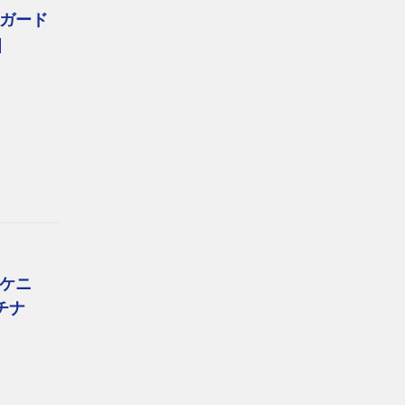
ガード
]
ケニ
チナ