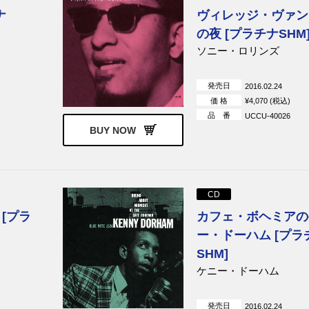
ナ
ヴィレッジ・ヴァン
の夜 [プラチナSHM
ソニー・ロリンズ
発売日
2016.02.24
価 格
¥4,070 (税込)
品 番
UCCU-40026
BUY NOW
CD
[プラ
カフェ・ボヘミアの
ー・ドーハム [プラ
SHM]
ケニー・ドーハム
発売日
2016.02.24