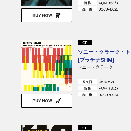
価 格
¥4,070 (税込)
品 番
UCCU-40021
BUY NOW
CD
ソニー・クラーク・ト
[プラチナSHM]
ソニー・クラーク
発売日
2016.02.24
価 格
¥4,070 (税込)
品 番
UCCU-40023
BUY NOW
CD