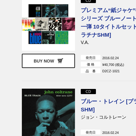
CD
プレミアム“紙ジャケ
シリーズ ブルーノート
一弾 10タイトルセット
ラチナSHM]
V.A.
発売日
2016.02.24
BUY NOW
価 格
¥40,700 (税込)
品 番
D2CZ-1021
CD
ブルー・トレイン [プ
SHM]
ジョン・コルトレーン
発売日
2016.02.24