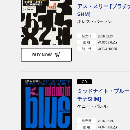
アス・スリー [プラチ
SHM]
ホレス・パーラン
発売日
2016.02.24
価 格
¥4,070 (税込)
品 番
UCCU-40025
BUY NOW
CD
ミッドナイト・ブルー 
チナSHM]
ケニー・バレル
発売日
2016.02.24
価 格
¥4,070 (税込)