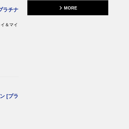
MORE
プラチナ
レイ＆マイ
 [プラ