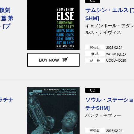
CD
”復刻
サムシン・エルス [
篇 第
SHM]
キャノンボール・アダ
 [プ
ルス・デイヴィス
発売日
2016.02.24
価 格
¥4,070 (税込)
BUY NOW
品 番
UCCU-40020
CD
ラチナ
ソウル・ステーション
チナSHM]
ハンク・モブレー
発売日
2016.02.24