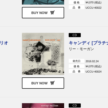
価 格
¥4,070 (税込)
品 番
UCCU-40022
BUY NOW
CD
リオ
キャンディ [プラチナ
リー・モーガン
発売日
2016.02.24
価 格
¥4,070 (税込)
品 番
UCCU-40024
BUY NOW
CD