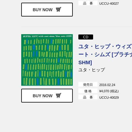
品 番
UCCU-40027
BUY NOW
CD
ユタ・ヒップ・ウィズ
ート・シムズ [プラチ
SHM]
ユタ・ヒップ
発売日
2016.02.24
価 格
¥4,070 (税込)
BUY NOW
品 番
UCCU-40029