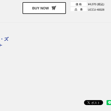
価 格
¥4,070 (税込)
BUY NOW
品 番
UCCU-40028
・ズ
ナ