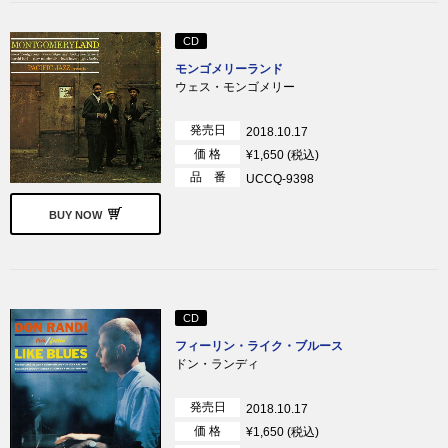
CD
モンゴメリーランド
ウェス・モンゴメリー
発売日
2018.10.17
価 格
¥1,650 (税込)
品 番
UCCQ-9398
BUY NOW
CD
フィーリン・ライク・ブルース
ドン・ランディ
発売日
2018.10.17
価 格
¥1,650 (税込)