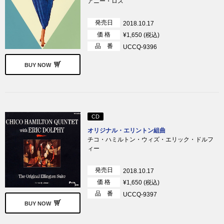
アニー・ロス
発売日
2018.10.17
価 格
¥1,650 (税込)
品 番
UCCQ-9396
BUY NOW
CD
オリジナル・エリントン組曲
チコ・ハミルトン・ウィズ・エリック・ドルフ
ィー
発売日
2018.10.17
価 格
¥1,650 (税込)
品 番
UCCQ-9397
BUY NOW