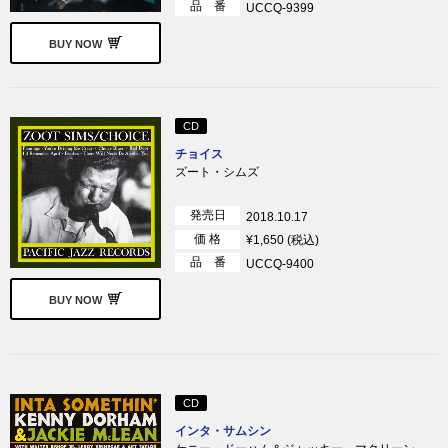
品 番
UCCQ-9399
BUY NOW
CD
チョイス
ズート・シムズ
発売日
2018.10.17
価 格
¥1,650 (税込)
品 番
UCCQ-9400
BUY NOW
CD
インタ・サムシン