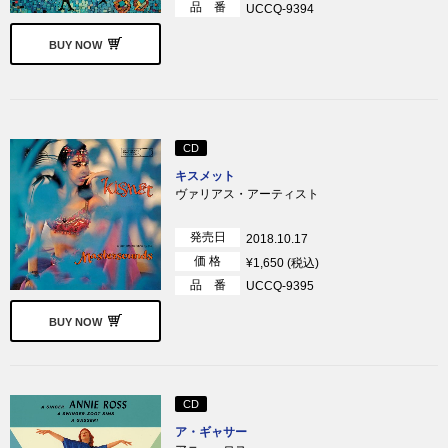
品 番
UCCQ-9394
BUY NOW
CD
キスメット
ヴァリアス・アーティスト
発売日
2018.10.17
価 格
¥1,650 (税込)
品 番
UCCQ-9395
BUY NOW
CD
ア・ギャサー