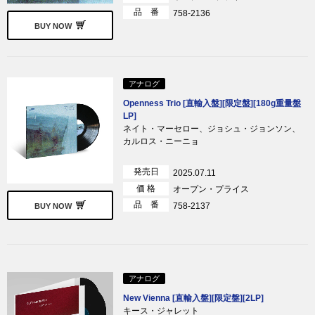
品 番
758-2136
BUY NOW
アナログ
Openness Trio [直輸入盤][限定盤][180g重量盤
LP]
ネイト・マーセロー、ジョシュ・ジョンソン、
カルロス・ニーニョ
発売日
2025.07.11
価 格
オープン・プライス
品 番
758-2137
BUY NOW
アナログ
New Vienna [直輸入盤][限定盤][2LP]
キース・ジャレット