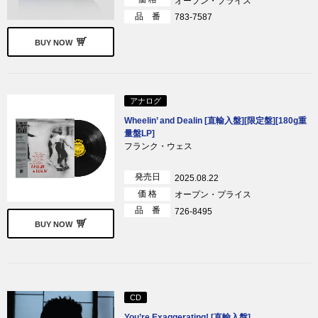
オープン・プライス
品 番
783-7587
BUY NOW
アナログ
Wheelin’ and Dealin [直輸入盤][限定盤][180g重
量盤LP]
フランク・ウェス
発売日
2025.08.22
価 格
オープン・プライス
品 番
726-8495
BUY NOW
CD
You’re Exaggerating! [直輸入盤]