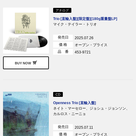
アナログ
Trio [直輸入盤][限定盤][180g重量盤LP]
マイク・テイラー・トリオ
発売日
2025.07.26
価 格
オープン・プライス
品 番
453-9721
BUY NOW
CD
Openness Trio [直輸入盤]
ネイト・マーセロー、ジョシュ・ジョンソン、
カルロス・ニーニョ
発売日
2025.07.11
価 格
オープン・プライス