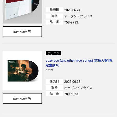
発売日
2025.06.24
価 格
オープン・プライス
品 番
758-9793
BUY NOW
アナログ
cozy you (and other nice songs) [直輸入盤][限
定盤][EP]
aron!
発売日
2025.06.13
価 格
オープン・プライス
品 番
780-5953
BUY NOW