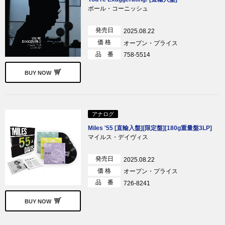
ポール・コーニッシュ
発売日
2025.08.22
価 格
オープン・プライス
品 番
758-5514
BUY NOW
アナログ
Miles '55 [直輸入盤][限定盤][180g重量盤3LP]
マイルス・デイヴィス
発売日
2025.08.22
価 格
オープン・プライス
品 番
726-8241
BUY NOW