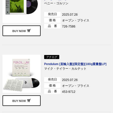
ベニー・ゴルソン
発売日
2025.07.26
価 格
オープン・プライス
品 番
726-7586
BUY NOW
アナログ
Pendulum [直輸入盤][限定盤][180g重量盤LP]
マイク・テイラー・カルテット
発売日
2025.07.26
価 格
オープン・プライス
品 番
453-9712
BUY NOW