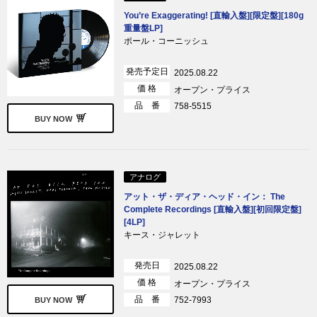
You’re Exaggerating! [直輸入盤][限定盤][180g
重量盤LP]
ポール・コーニッシュ
発売予定日
2025.08.22
価 格
オープン・プライス
品 番
758-5515
BUY NOW
アナログ
アット・ザ・ディア・ヘッド・イン： The
Complete Recordings [直輸入盤][初回限定盤]
[4LP]
キース・ジャレット
発売日
2025.08.22
価 格
オープン・プライス
品 番
752-7993
BUY NOW