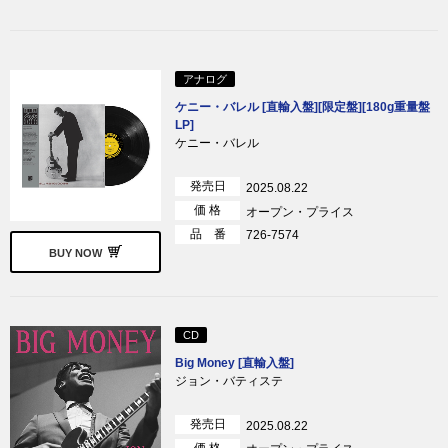
アナログ
ケニー・バレル [直輸入盤][限定盤][180g重量盤
LP]
ケニー・バレル
発売日
2025.08.22
価 格
オープン・プライス
品 番
726-7574
BUY NOW
CD
Big Money [直輸入盤]
ジョン・バティステ
発売日
2025.08.22
価 格