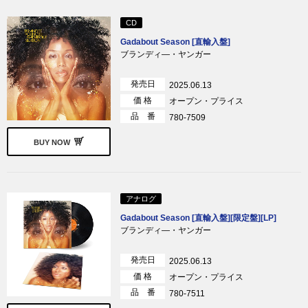
CD
Gadabout Season [直輸入盤]
ブランディ―・ヤンガー
発売日
2025.06.13
価 格
オープン・プライス
品 番
780-7509
BUY NOW
アナログ
Gadabout Season [直輸入盤][限定盤][LP]
ブランディ―・ヤンガー
発売日
2025.06.13
価 格
オープン・プライス
品 番
780-7511