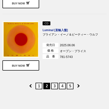
BUY NOW
CD
Luminal [直輸入盤]
ブライアン・イーノ＆ビーティー・ウルフ
発売日
2025.06.06
価 格
オープン・プライス
品 番
781-5743
BUY NOW
1
2
3
4
5