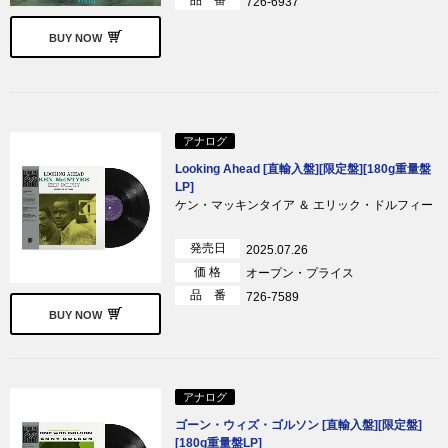
品 番
726-6937
BUY NOW
アナログ
Looking Ahead [直輸入盤][限定盤][180g重量盤
LP]
ケン・マッキンタイア ＆ エリック・ドルフィー
発売日
2025.07.26
価 格
オープン・プライス
品 番
726-7589
BUY NOW
アナログ
ゴーン・ウィズ・ゴルソン [直輸入盤][限定盤]
[180g重量盤LP]