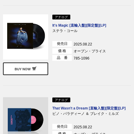
アナログ
It's Magic [直輸入盤][限定盤][LP]
ステラ・コール
発売日
2025.08.22
価 格
オープン・プライス
品 番
785-1096
BUY NOW
アナログ
That Wasn't a Dream [直輸入盤][限定盤][LP]
ピノ・パラディーノ ＆ ブレイク・ミルズ
発売日
2025.08.22
価 格