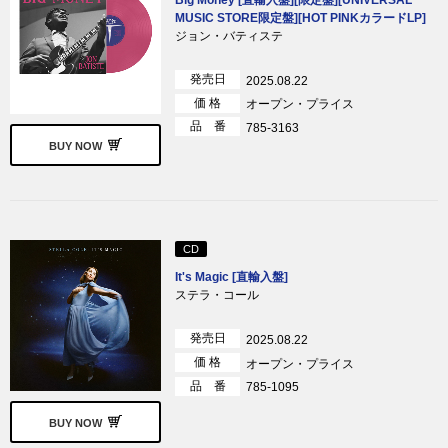
MUSIC STORE限定盤][HOT PINKカラードLP]
ジョン・バティステ
発売日
2025.08.22
価 格
オープン・プライス
品 番
785-3163
BUY NOW
CD
It's Magic [直輸入盤]
ステラ・コール
発売日
2025.08.22
価 格
オープン・プライス
品 番
785-1095
BUY NOW