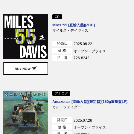
CD
Miles '55 [直輸入盤][2CD]
マイルス・デイヴィス
発売日
2025.08.22
価 格
オープン・プライス
品 番
726-8242
BUY NOW
アナログ
Amazonas [直輸入盤][限定盤][180g重量盤LP]
カル・ジェイダー
発売日
2025.07.26
価 格
オープン・プライス