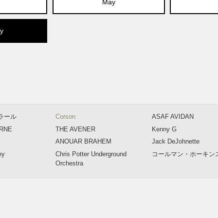
May
y
ラール
Corson
ASAF AVIDAN
ORNE
THE AVENER
Kenny G
ANOUAR BRAHEM
Jack DeJohnette
ey
Chris Potter Underground
コールマン・ホーキン
Orchestra