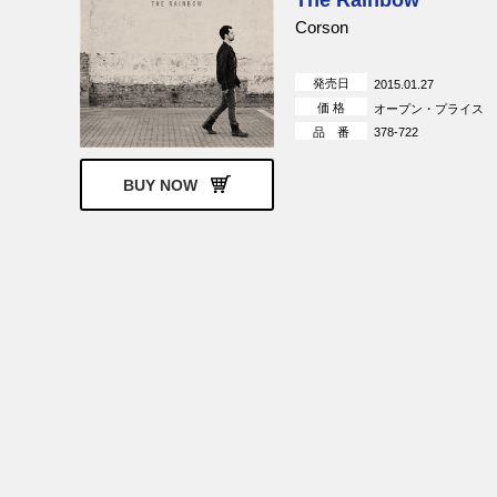
The Rainbow
Corson
発売日
2015.01.27
価 格
オープン・プライス
品 番
378-722
BUY NOW