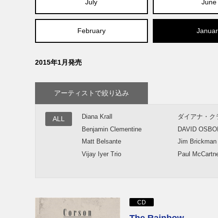
July
June
February
Januar
2015年1月発売
アーティストで絞り込み
Diana Krall
ダイアナ・ク
ALL
Benjamin Clementine
DAVID OSB
Matt Belsante
Jim Brickman
Vijay Iyer Trio
Paul McCartn
CD