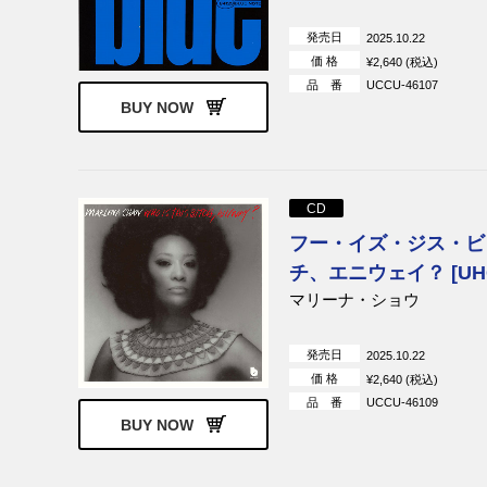
発売日
2025.10.22
価 格
¥2,640 (税込)
品 番
UCCU-46107
BUY NOW
CD
フー・イズ・ジス・ビ
チ、エニウェイ？ [UH
マリーナ・ショウ
発売日
2025.10.22
価 格
¥2,640 (税込)
品 番
UCCU-46109
BUY NOW