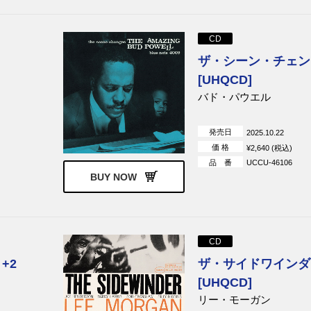
CD
ザ・シーン・チェンジ
[UHQCD]
バド・パウエル
発売日
2025.10.22
価 格
¥2,640 (税込)
品 番
UCCU-46106
BUY NOW
CD
+2
ザ・サイドワインダー
[UHQCD]
リー・モーガン