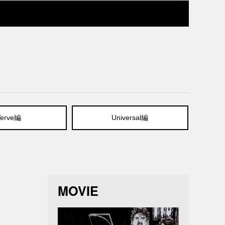
Verve編
Universal編
MOVIE