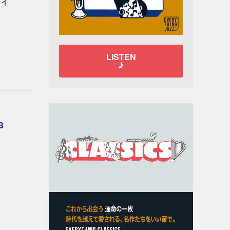
レイ
LISTEN
♪
3