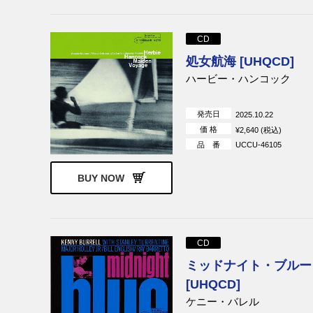
CD
処女航海 [UHQCD]
ハービー・ハンコック
発売日
2025.10.22
価 格
¥2,640 (税込)
品 番
UCCU-46105
BUY NOW
CD
ミッドナイト・ブルー 
[UHQCD]
ケニー・バレル