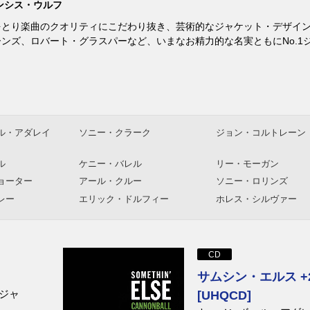
ンシス・ウルフ
をとり楽曲のクオリティにこだわり抜き、芸術的なジャケット・デザイ
ンズ、ロバート・グラスパーなど、いまなお精力的な名実ともにNo.1
ル・アダレイ
ソニー・クラーク
ジョン・コルトレーン
ル
ケニー・バレル
リー・モーガン
ョーター
アール・クルー
ソニー・ロリンズ
レー
エリック・ドルフィー
ホレス・シルヴァー
イキー
マッコイ・タイナー
ジョー・ヘンダーソン
ラン
セロニアス・モンク
クリフォード・ブラウ
ゴードン
ジャッキー・マクリーン
ボビー・ハッチャーソ
CD
ドソン
ノラ・ジョーンズ
ロバート・グラスパー
サムシン・エルス +
ジャ
[UHQCD]
ラスパー・エク