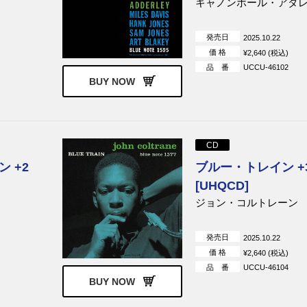
キャノンボール・アダ
発売日
2025.10.22
価 格
¥2,640 (税込)
品 番
UCCU-46102
BUY NOW
CD
 +2
ブルー・トレイン +
[UHQCD]
ジョン・コルトレーン
発売日
2025.10.22
価 格
¥2,640 (税込)
品 番
UCCU-46104
BUY NOW