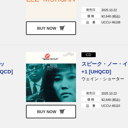
発売日
2025.10.22
価 格
¥2,640 (税込)
品 番
UCCU-46108
BUY NOW
CD
ッ
スピーク・ノー・イ
QCD]
+1 [UHQCD]
ウェイン・ショーター
発売日
2025.10.22
価 格
¥2,640 (税込)
品 番
UCCU-46110
BUY NOW