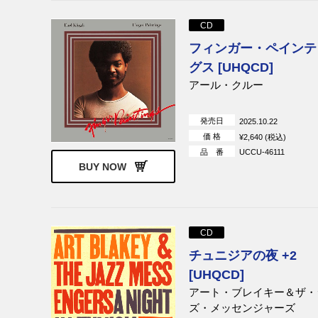
CD
フィンガー・ペインテ
グス [UHQCD]
アール・クルー
発売日
2025.10.22
価 格
¥2,640 (税込)
品 番
UCCU-46111
BUY NOW
CD
チュニジアの夜 +2
[UHQCD]
アート・ブレイキー＆ザ・
ズ・メッセンジャーズ