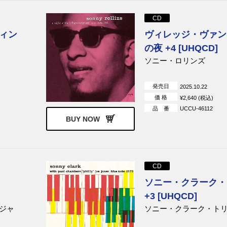
CD
ィン
ヴィレッジ・ヴァン
の夜 +4 [UHQCD]
ソニー・ロリンズ
発売日
2025.10.22
価 格
¥2,640 (税込)
品 番
UCCU-46112
BUY NOW
CD
ソニー・クラーク・
+3 [UHQCD]
ジャ
ソニー・クラーク・ト