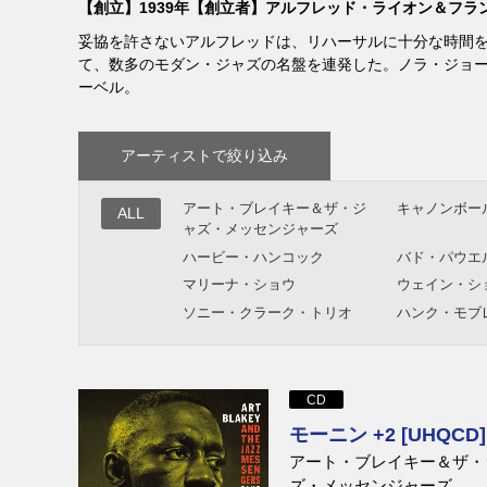
【創立】1939年【創立者】アルフレッド・ライオン＆フラ
妥協を許さないアルフレッドは、リハーサルに十分な時間
て、数多のモダン・ジャズの名盤を連発した。ノラ・ジョー
ーベル。
アーティストで絞り込み
アート・ブレイキー＆ザ・ジ
キャノンボー
ALL
ャズ・メッセンジャーズ
ハービー・ハンコック
バド・パウエ
マリーナ・ショウ
ウェイン・シ
ソニー・クラーク・トリオ
ハンク・モブ
ポール・チェンバース
アート・ブレ
ケニー・ドーハム
ホレス・パー
ドナルド・バード
デクスター・
CD
オーネット・コールマン・ト
ルー・ドナル
モーニン +2 [UHQCD]
リオ
アート・ブレイキー＆ザ・
カサンドラ・ウィルソン
ロバート・グ
ズ・メッセンジャーズ