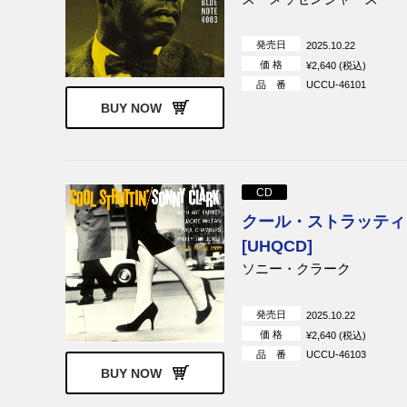
スペリメント
発売日
2025.10.22
価 格
¥2,640 (税込)
品 番
UCCU-46101
BUY NOW
CD
クール・ストラッティン
[UHQCD]
ソニー・クラーク
発売日
2025.10.22
価 格
¥2,640 (税込)
品 番
UCCU-46103
BUY NOW