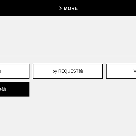
MORE
編
by REQUEST編
te編