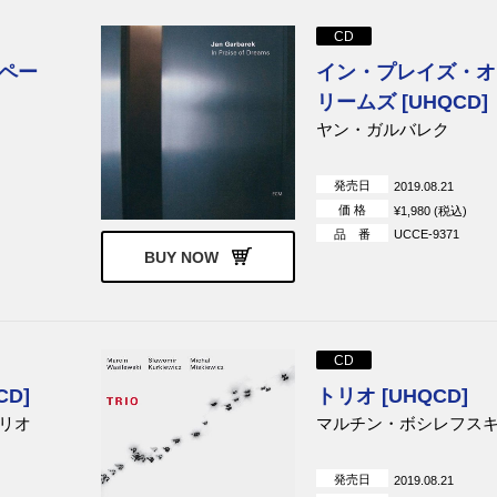
CD
ペー
イン・プレイズ・オ
リームズ [UHQCD]
ヤン・ガルバレク
発売日
2019.08.21
価 格
¥1,980 (税込)
品 番
UCCE-9371
BUY NOW
CD
D]
トリオ [UHQCD]
リオ
マルチン・ボシレフス
発売日
2019.08.21