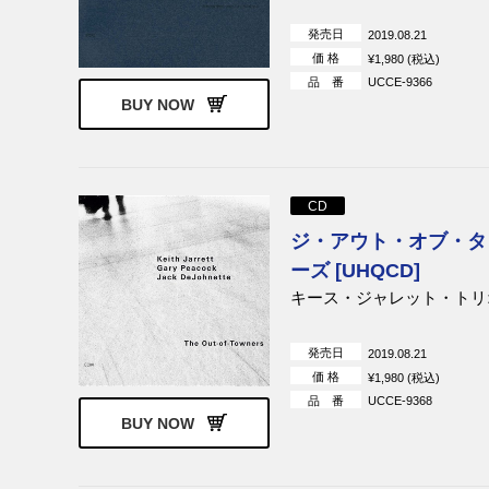
発売日
2019.08.21
価 格
¥1,980 (税込)
品 番
UCCE-9366
BUY NOW
CD
ジ・アウト・オブ・タ
ーズ [UHQCD]
キース・ジャレット・トリ
発売日
2019.08.21
価 格
¥1,980 (税込)
品 番
UCCE-9368
BUY NOW