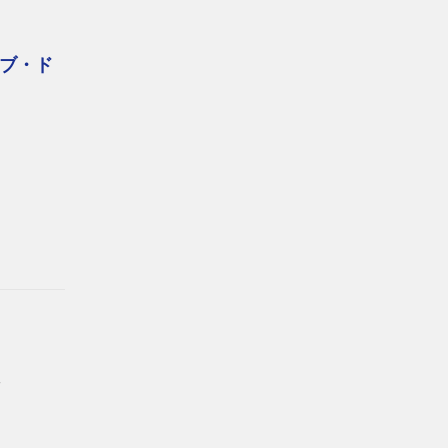
ブ・ド
キ