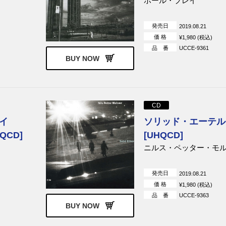
ポール・ブレイ
発売日
2019.08.21
価 格
¥1,980 (税込)
品 番
UCCE-9361
BUY NOW
CD
イ
ソリッド・エーテル
QCD]
[UHQCD]
ニルス・ペッター・モ
発売日
2019.08.21
価 格
¥1,980 (税込)
品 番
UCCE-9363
BUY NOW