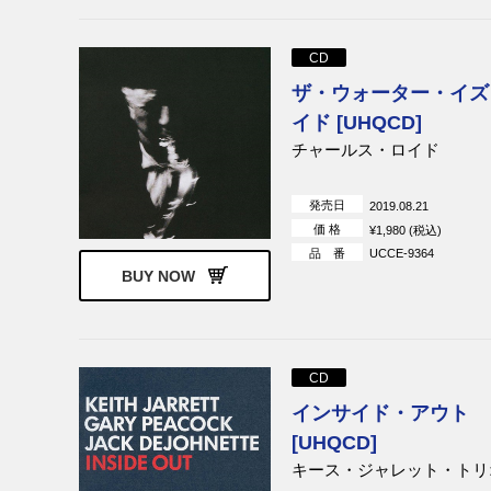
CD
ザ・ウォーター・イズ
イド [UHQCD]
チャールス・ロイド
発売日
2019.08.21
価 格
¥1,980 (税込)
品 番
UCCE-9364
BUY NOW
CD
インサイド・アウト
[UHQCD]
キース・ジャレット・トリ