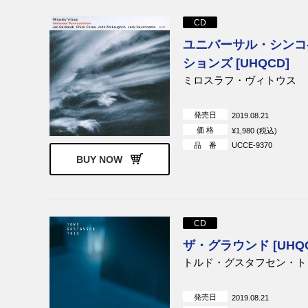
CD
ユニバーサル・シンコ
ションズ [UHQCD]
ミロスラフ・ヴィトウス
発売日
2019.08.21
価 格
¥1,980 (税込)
品 番
UCCE-9370
BUY NOW
CD
ザ・グラウンド [UHQC
トルド・グスタフセン・ト
発売日
2019.08.21