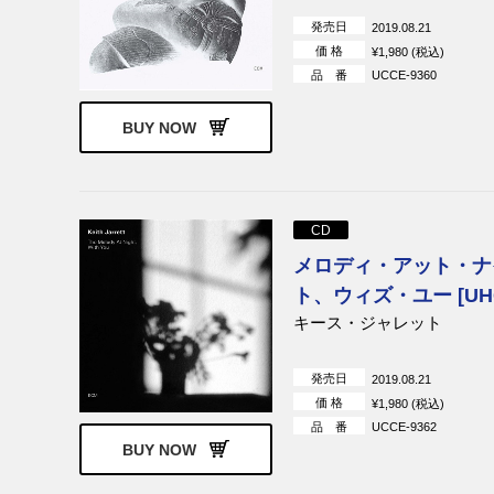
発売日
2019.08.21
価 格
¥1,980 (税込)
品 番
UCCE-9360
BUY NOW
CD
メロディ・アット・ナ
ト、ウィズ・ユー [UH
キース・ジャレット
発売日
2019.08.21
価 格
¥1,980 (税込)
品 番
UCCE-9362
BUY NOW