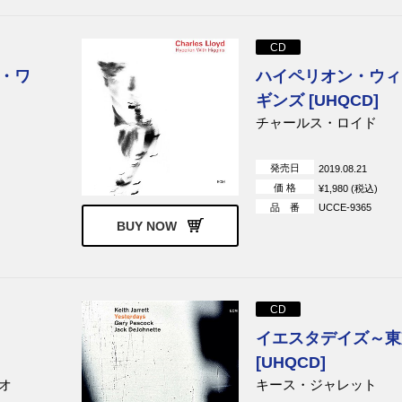
CD
・ワ
ハイペリオン・ウィ
ギンズ [UHQCD]
チャールス・ロイド
発売日
2019.08.21
価 格
¥1,980 (税込)
品 番
UCCE-9365
BUY NOW
CD
イエスタデイズ～東京
[UHQCD]
オ
キース・ジャレット