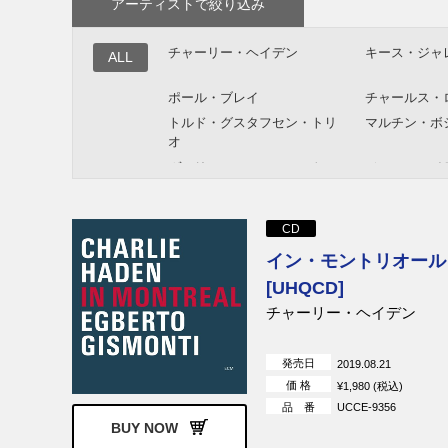
アーティストで絞り込み
チャーリー・ヘイデン
キース・ジャ
ALL
ポール・ブレイ
チャールス・
トルド・グスタフセン・トリ
マルチン・ボ
オ
ヴァリアス・アーティスト
ジョン・テイ
CD
イン・モントリオール
[UHQCD]
チャーリー・ヘイデン
発売日
2019.08.21
価 格
¥1,980 (税込)
品 番
UCCE-9356
BUY NOW