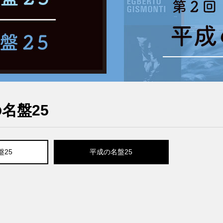
名盤25
盤25
平成の名盤25