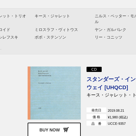
レット・トリオ
キース・ジャレット
ニルス・ペッター・モ
ル
ロイド
ミロスラフ・ヴィトウス
ヤン・ガルバレク
シレフスキ
ボボ・ステンソン
リー・コニッツ
ラー
CD
スタンダーズ・イン
ウェイ [UHQCD]
キース・ジャレット・
発売日
2019.08.21
価 格
¥1,980 (税込)
品 番
UCCE-9357
BUY NOW