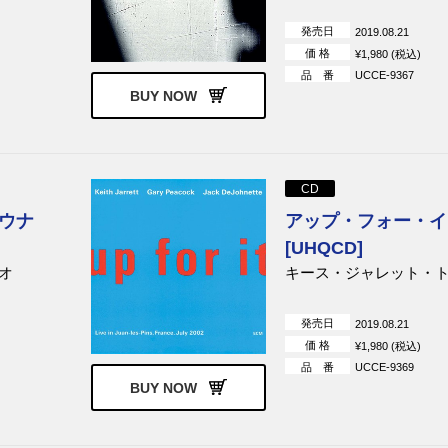
発売日
2019.08.21
価 格
¥1,980 (税込)
品 番
UCCE-9367
BUY NOW
CD
ウナ
アップ・フォー・イ
[UHQCD]
オ
キース・ジャレット・
発売日
2019.08.21
価 格
¥1,980 (税込)
品 番
UCCE-9369
BUY NOW