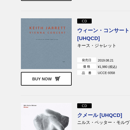
CD
ウィーン・コンサート
[UHQCD]
キース・ジャレット
発売日
2019.08.21
価 格
¥1,980 (税込)
品 番
UCCE-9358
BUY NOW
CD
クメール [UHQCD]
ニルス・ペッター・モルヴ