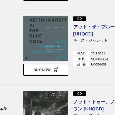
CD
アット・ザ・ブルー
[UHQCD]
キース・ジャレット
発売日
2019.08.21
価 格
¥1,980 (税込)
品 番
UCCE-9359
BUY NOW
CD
ノット・トゥー、ノ
ェル
ワン [UHQCD]