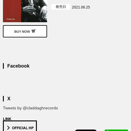
発売日
2021.06.25
BUY NOW
Facebook
X
Tweets by @claddaghrecords
LINK
OFFICIAL HP