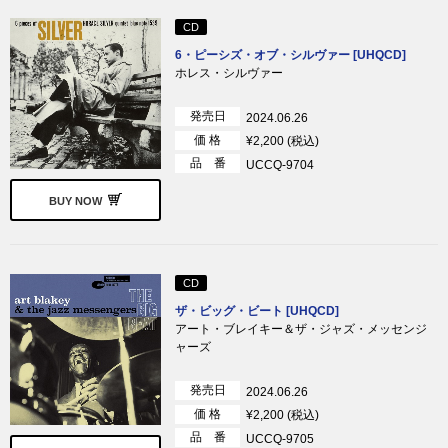
CD
6・ピーシズ・オブ・シルヴァー [UHQCD]
ホレス・シルヴァー
発売日
2024.06.26
価 格
¥2,200 (税込)
品 番
UCCQ-9704
BUY NOW
CD
ザ・ビッグ・ビート [UHQCD]
アート・ブレイキー＆ザ・ジャズ・メッセンジ
ャーズ
発売日
2024.06.26
価 格
¥2,200 (税込)
品 番
UCCQ-9705