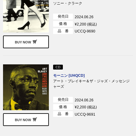
ソニー・クラーク
発売日
2024.06.26
価 格
¥2,200 (税込)
品 番
UCCQ-9690
BUY NOW
CD
モーニン [UHQCD]
アート・ブレイキー＆ザ・ジャズ・メッセンジ
ャーズ
発売日
2024.06.26
価 格
¥2,200 (税込)
品 番
UCCQ-9691
BUY NOW