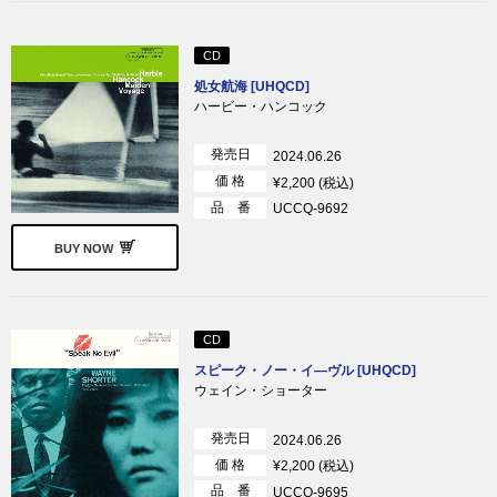
CD
処女航海 [UHQCD]
ハービー・ハンコック
発売日
2024.06.26
価 格
¥2,200 (税込)
品 番
UCCQ-9692
BUY NOW
CD
スピーク・ノー・イ―ヴル [UHQCD]
ウェイン・ショーター
発売日
2024.06.26
価 格
¥2,200 (税込)
品 番
UCCQ-9695