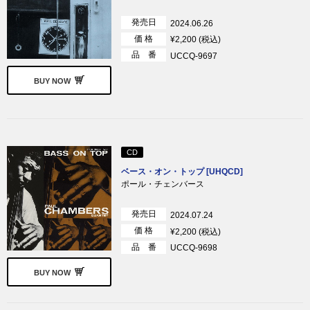
発売日
2024.06.26
価 格
¥2,200 (税込)
品 番
UCCQ-9697
BUY NOW
CD
ベース・オン・トップ [UHQCD]
ポール・チェンバース
発売日
2024.07.24
価 格
¥2,200 (税込)
品 番
UCCQ-9698
BUY NOW