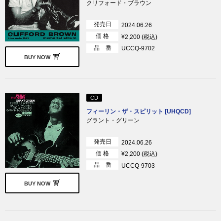
クリフォード・ブラウン
発売日
2024.06.26
価 格
¥2,200 (税込)
品 番
UCCQ-9702
BUY NOW
CD
フィーリン・ザ・スピリット [UHQCD]
グラント・グリーン
発売日
2024.06.26
価 格
¥2,200 (税込)
品 番
UCCQ-9703
BUY NOW