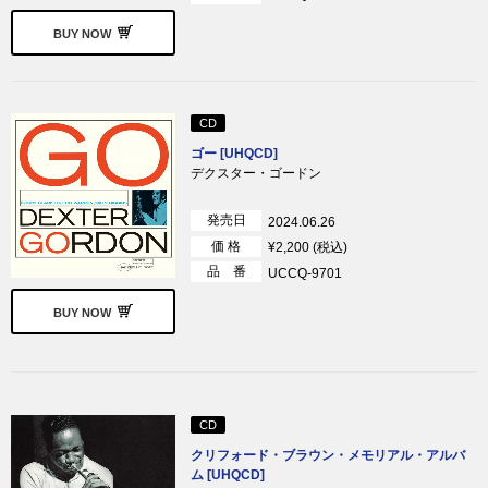
BUY NOW
CD
ゴー [UHQCD]
デクスター・ゴードン
発売日
2024.06.26
価 格
¥2,200 (税込)
品 番
UCCQ-9701
BUY NOW
CD
クリフォード・ブラウン・メモリアル・アルバ
ム [UHQCD]