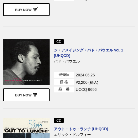
BUY NOW
CD
ジ・アメイジング・バド・パウエル Vol. 1
[UHQCD]
バド・パウエル
発売日
2024.06.26
価 格
¥2,200 (税込)
品 番
UCCQ-9696
BUY NOW
CD
アウト・トゥ・ランチ [UHQCD]
エリック・ドルフィー