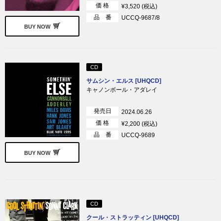
価 格
¥3,520 (税込)
品 番
UCCQ-9687/8
BUY NOW
CD
サムシン・エルス [UHQCD]
キャノンボール・アダレイ
発売日
2024.06.26
価 格
¥2,200 (税込)
品 番
UCCQ-9689
BUY NOW
CD
クール・ストラッティン [UHQCD]