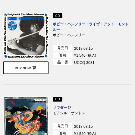
CD
ボビー・ハンフリー・ライヴ・アット・モント
ルー
ボビー・ハンフリー
発売日
2018.08.15
価 格
¥1,540 (税込)
品 番
UCCQ-3031
BUY NOW
CD
サウダージ
モアシル・サントス
発売日
2018.08.15
価 格
¥1,540 (税込)