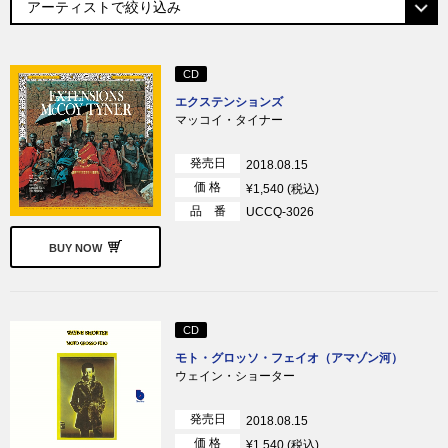
CD
エクステンションズ
マッコイ・タイナー
発売日
2018.08.15
価 格
¥1,540 (税込)
品 番
UCCQ-3026
BUY NOW
CD
モト・グロッソ・フェイオ（アマゾン河）
ウェイン・ショーター
発売日
2018.08.15
価 格
¥1,540 (税込)