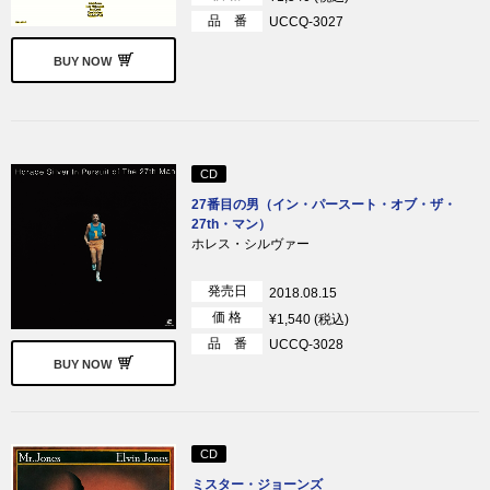
品 番
UCCQ-3027
BUY NOW
CD
27番目の男（イン・パースート・オブ・ザ・
27th・マン）
ホレス・シルヴァー
発売日
2018.08.15
価 格
¥1,540 (税込)
品 番
UCCQ-3028
BUY NOW
CD
ミスター・ジョーンズ