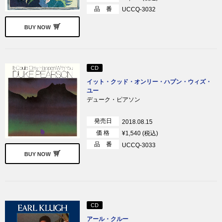
品 番
UCCQ-3032
BUY NOW
CD
イット・クッド・オンリー・ハプン・ウィズ・
ユー
デューク・ピアソン
発売日
2018.08.15
価 格
¥1,540 (税込)
品 番
UCCQ-3033
BUY NOW
CD
アール・クルー