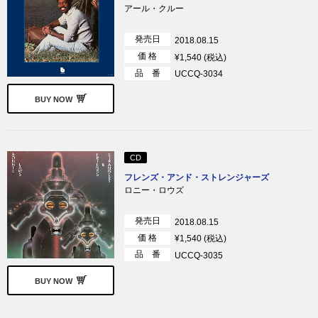
アール・クルー
発売日
2018.08.15
価 格
¥1,540 (税込)
品 番
UCCQ-3034
BUY NOW
CD
フレンズ・アンド・ストレンジャーズ
ロニー・ロウズ
発売日
2018.08.15
価 格
¥1,540 (税込)
品 番
UCCQ-3035
BUY NOW