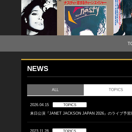
T
NEWS
ALL
TOPICS
2026.04.15
TOPICS
来日公演『JANET JACKSON JAPAN 2026』のライ
2023.11.28
TOPICS