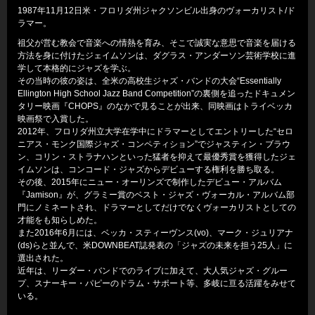
1987年11月12日米・フロリダ州ジャクソンビル出身のヴォーカリスト/ド
ラマー。
祖父が営む教会で音楽への情熱を育み、そこで誠実な意思で音楽を届ける
方法を身に付けたジェイムソンは、ダグラス・アンダーソン芸術学校に進
学して本格的にジャズを学ぶ。
その当時の彼の姿は、全米の高校生ジャズ・バンドの大会“Essentially
Ellington High School Jazz Band Competition”の裏側を追ったドキュメン
タリー映画『CHOPS』のなかで見ることが出来、同映画はトライベッカ
映画祭で入賞した。
2012年、フロリダ州立大学在学中にドラマーとしてエントリーした“セロ
ニアス・モンク国際ジャズ・コンペティション”でジャスティン・ブラウ
ン、コリン・ストラナハンといった猛者を抑えて最優秀賞を獲得したジェ
イムソンは、コンコード・ジャズからデビューする権利を勝ち取る。
その後、2015年にニュー・オーリンズで制作したデビュー・アルバム
『Jamison』が、グラミー賞のベスト・ジャズ・ヴォーカル・アルバム部
門にノミネートされ、ドラマーとしてだけでなくヴォーカリストとしての
才能をも知らしめた。
また2016年6月には、ベッカ・スティーヴンス(vo)、マーク・ジュリアナ
(ds)らと並んで、米DOWNBEAT誌発表の「ジャズの未来を担う25人」に
選出された。
近年は、リーダー・バンドでのライブに加えて、大人気ジャズ・グルー
プ、スナーキー・パピーのドラム・サポート等、多岐に亘る活躍をみせて
いる。