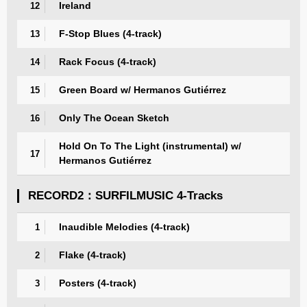
Ireland
12
F-Stop Blues (4-track)
13
Rack Focus (4-track)
14
Green Board w/ Hermanos Gutiérrez
15
Only The Ocean Sketch
16
Hold On To The Light (instrumental) w/
17
Hermanos Gutiérrez
RECORD2：SURFILMUSIC 4-Tracks
Inaudible Melodies (4-track)
1
Flake (4-track)
2
Posters (4-track)
3