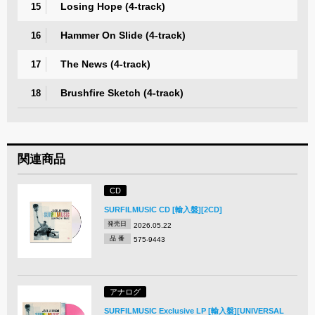
Losing Hope (4-track)
15
Hammer On Slide (4-track)
16
The News (4-track)
17
Brushfire Sketch (4-track)
18
関連商品
CD
SURFILMUSIC CD [輸入盤][2CD]
発売日
2026.05.22
品 番
575-9443
アナログ
SURFILMUSIC Exclusive LP [輸入盤][UNIVERSAL