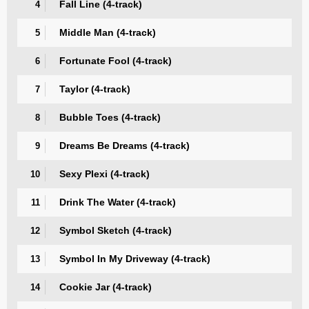
Fall Line (4-track)
4
Middle Man (4-track)
5
Fortunate Fool (4-track)
6
Taylor (4-track)
7
Bubble Toes (4-track)
8
Dreams Be Dreams (4-track)
9
Sexy Plexi (4-track)
10
Drink The Water (4-track)
11
Symbol Sketch (4-track)
12
Symbol In My Driveway (4-track)
13
Cookie Jar (4-track)
14