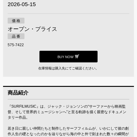
2026-05-15
価 格
オープン・プライス
品 番
575-7422
BUY NOW
在庫情報は購入先にてご確認ください。
商品紹介
『SURFILMUSIC』は、ジャック・ジョンソンの“サーファーから映画監
督、そして世界的ミュージシャンへ”と至る軌跡を描く親密なドキュメン
タリー作品。
若き日に親しい仲間たちと制作したサーフフィルムが、いかにして彼の創
作人生の礎となったのかを辿りながら海の中と外で刻まれた数々の瞬間が