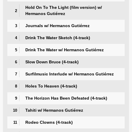
Hold On To The Light (film version) w/
2
Hermanos Gutiérrez
Journals w/ Hermanos Gutiérrez
3
Drink The Water Sketch (4-track)
4
Drink The Water w/ Hermanos Gutiérrez
5
Slow Down Bruce (4-track)
6
Surfilmusic Interlude w/ Hermanos Gutiérrez
7
Holes To Heaven (4-track)
8
The Horizon Has Been Defeated (4-track)
9
Tahiti w/ Hermanos Gutiérrez
10
Rodeo Clowns (4-track)
11