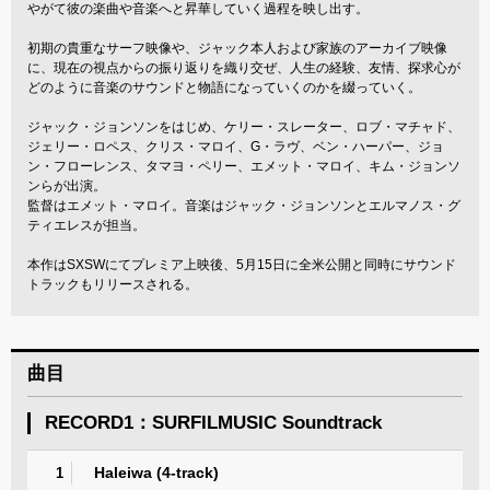
やがて彼の楽曲や音楽へと昇華していく過程を映し出す。
初期の貴重なサーフ映像や、ジャック本人および家族のアーカイブ映像
に、現在の視点からの振り返りを織り交ぜ、人生の経験、友情、探求心が
どのように音楽のサウンドと物語になっていくのかを綴っていく。
ジャック・ジョンソンをはじめ、ケリー・スレーター、ロブ・マチャド、
ジェリー・ロペス、クリス・マロイ、G・ラヴ、ベン・ハーパー、ジョ
ン・フローレンス、タマヨ・ペリー、エメット・マロイ、キム・ジョンソ
ンらが出演。
監督はエメット・マロイ。音楽はジャック・ジョンソンとエルマノス・グ
ティエレスが担当。
本作はSXSWにてプレミア上映後、5月15日に全米公開と同時にサウンド
トラックもリリースされる。
曲目
RECORD1：SURFILMUSIC Soundtrack
Haleiwa (4-track)
1