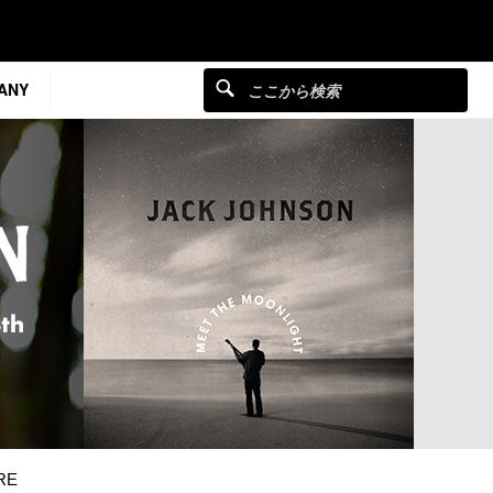
ANY
RE