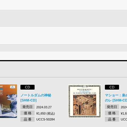
CD
CD
ノートルダムの神秘
マショー：泉
[SHM-CD]
のレ [SHM-CD
発売日
発売日
2024.03.27
2024
価 格
価 格
¥1,650 (税込)
¥1,
品 番
品 番
UCCS-50284
UCC