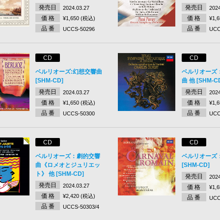
発売日
発売日
2024.03.27
2024
価 格
価 格
¥1,650 (税込)
¥1,
品 番
品 番
UCCS-50296
UCC
CD
CD
ベルリオーズ:幻想交響曲
ベルリオーズ
[SHM-CD]
曲 他 [SHM-C
発売日
発売日
2024.03.27
2024
価 格
価 格
¥1,650 (税込)
¥1,
品 番
品 番
UCCS-50300
UCC
CD
CD
ベルリオーズ：劇的交響
ベルリオーズ
曲《ロメオとジュリエッ
[SHM-CD]
ト》 他 [SHM-CD]
発売日
2024
発売日
2024.03.27
価 格
¥1,
価 格
¥2,420 (税込)
品 番
UCC
品 番
UCCS-50303/4