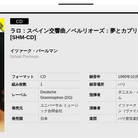
CD
ラロ：スペイン交響曲／ベルリオーズ：夢とカプリ
[SHM-CD]
イツァーク・パールマン
Itzhak Perlman
フォーマット
CD
録音年
1980年10
組み枚数
1
録音場所
パリ
Deutsche
ダニエル・
レーベル
指揮者
Grammophon (DG)
ム
ユニバーサル ミュージ
イツァーク
発売元
演奏者
ック合同会社
ン（ヴァイ
発売国
日本
楽団
パリ管弦楽