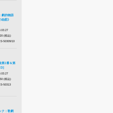
：劇的物語
の劫罰》
.03.27
420 (税込)
S-50309/10
曲第1番＆第
CD]
.03.27
650 (税込)
S-50313
ック：歌劇