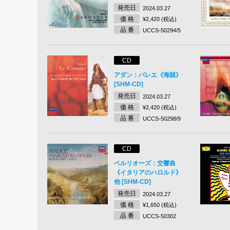
発売日
2024.03.27
価 格
¥2,420 (税込)
品 番
UCCS-50294/5
CD
アダン：バレエ《海賊》
[SHM-CD]
発売日
2024.03.27
価 格
¥2,420 (税込)
品 番
UCCS-50298/9
CD
ベルリオーズ：交響曲
《イタリアのハロルド》
他 [SHM-CD]
発売日
2024.03.27
価 格
¥1,650 (税込)
品 番
UCCS-50302