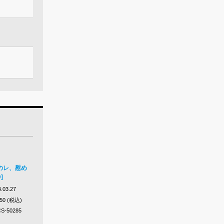
のレ、慰め
]
.03.27
650 (税込)
S-50285