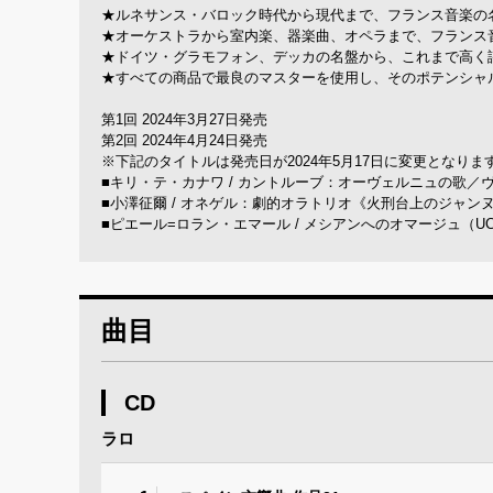
★ルネサンス・バロック時代から現代まで、フランス音楽の名
★オーケストラから室内楽、器楽曲、オペラまで、フランス
★ドイツ・グラモフォン、デッカの名盤から、これまで高く
★すべての商品で最良のマスターを使用し、そのポテンシャル
第1回 2024年3月27日発売
第2回 2024年4月24日発売
※下記のタイトルは発売日が2024年5月17日に変更となります。（
■キリ・テ・カナワ / カントルーブ：オーヴェルニュの歌／ヴィ
■小澤征爾 / オネゲル：劇的オラトリオ《火刑台上のジャンヌ・
■ピエール=ロラン・エマール / メシアンへのオマージュ（UCCS
曲目
CD
ラロ