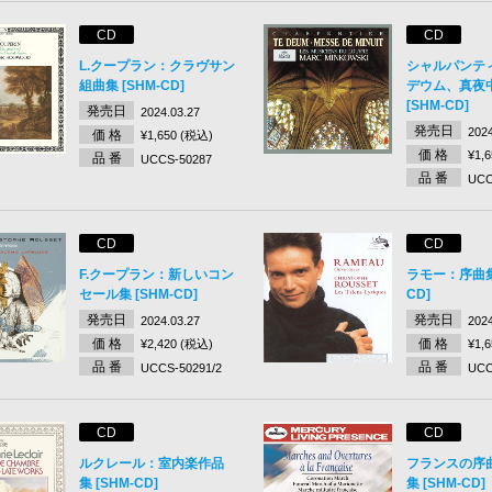
CD
CD
L.クープラン：クラヴサン
シャルパンテ
組曲集 [SHM-CD]
デウム、真夜
[SHM-CD]
発売日
2024.03.27
発売日
2024
価 格
¥1,650 (税込)
価 格
¥1,
品 番
UCCS-50287
品 番
UCC
CD
CD
F.クープラン：新しいコン
ラモー：序曲集 
セール集 [SHM-CD]
CD]
発売日
発売日
2024.03.27
2024
価 格
価 格
¥2,420 (税込)
¥1,
品 番
品 番
UCCS-50291/2
UCC
CD
CD
ルクレール：室内楽作品
フランスの序
集 [SHM-CD]
集 [SHM-CD]