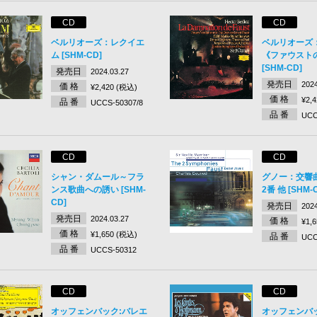
CD
CD
ベルリオーズ：レクイエ
ベルリオーズ
ム [SHM-CD]
《ファウスト
[SHM-CD]
発売日
2024.03.27
発売日
2024
価 格
¥2,420 (税込)
価 格
¥2,
品 番
UCCS-50307/8
品 番
UCC
CD
CD
シャン・ダムール～フラ
グノー：交響
ンス歌曲への誘い [SHM-
2番 他 [SHM-
CD]
発売日
2024
発売日
2024.03.27
価 格
¥1,
価 格
¥1,650 (税込)
品 番
UCC
品 番
UCCS-50312
CD
CD
オッフェンバック:バレエ
オッフェンバ