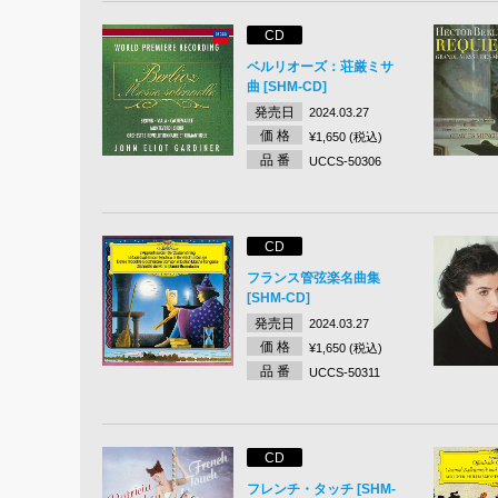
CD
ベルリオーズ：荘厳ミサ
曲 [SHM-CD]
発売日
2024.03.27
価 格
¥1,650 (税込)
品 番
UCCS-50306
CD
フランス管弦楽名曲集
[SHM-CD]
発売日
2024.03.27
価 格
¥1,650 (税込)
品 番
UCCS-50311
CD
フレンチ・タッチ [SHM-