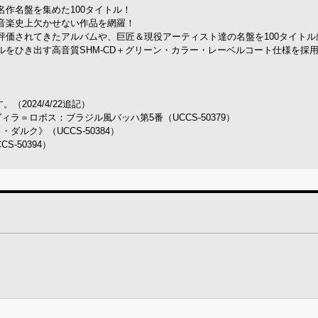
作名盤を集めた100タイトル！
音楽史上欠かせない作品を網羅！
評価されてきたアルバムや、巨匠＆現役アーティスト達の名盤を100タイトル
をひき出す高音質SHM-CD＋グリーン・カラー・レーベルコート仕様を採
2024/4/22追記）
ラ＝ロボス：ブラジル風バッハ第5番（UCCS-50379）
ダルク》（UCCS-50384）
-50394）