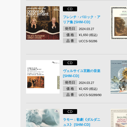
CD
フレンチ・バロック・ア
リア集 [SHM-CD]
発売日
2024.03.27
価 格
¥1,650 (税込)
品 番
UCCS-50286
CD
ヴェルサイユ宮殿の音楽
[SHM-CD]
発売日
2024.03.27
価 格
¥2,420 (税込)
品 番
UCCS-50289/90
CD
ラモー：歌劇《ダルダニ
ュス》 [SHM-CD]