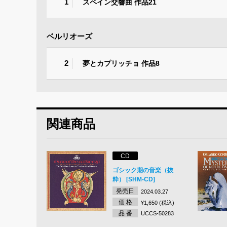
1
スペイン交響曲 作品21
ベルリオーズ
2
夢とカプリッチョ 作品8
関連商品
CD
ゴシック期の音楽（抜
粋） [SHM-CD]
発売日
2024.03.27
価 格
¥1,650 (税込)
品 番
UCCS-50283