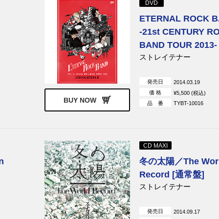
DVD
ETERNAL ROCK 
-21st CENTURY R
BAND TOUR 2013-
ストレイテナー
発売日
2014.03.19
価 格
¥5,500 (税込)
BUY NOW
品 番
TYBT-10016
CD MAXI
n
冬の太陽／The Wor
Record [通常盤]
ストレイテナー
発売日
2014.09.17