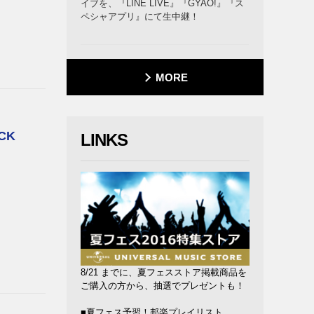
イブを、『LINE LIVE』『GYAO!』『ス
ペシャアプリ』にて生中継！
MORE
OCK
LINKS
8/21 までに、夏フェスストア掲載商品を
ご購入の方から、抽選でプレゼントも！
■夏フェス予習！邦楽プレイリスト