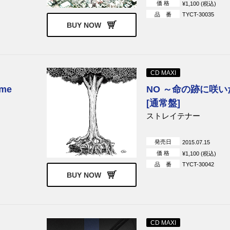
価 格
¥1,100 (税込)
品 番
TYCT-30035
BUY NOW
CD MAXI
ame
NO ～命の跡に咲い
[通常盤]
ストレイテナー
発売日
2015.07.15
価 格
¥1,100 (税込)
品 番
TYCT-30042
BUY NOW
CD MAXI