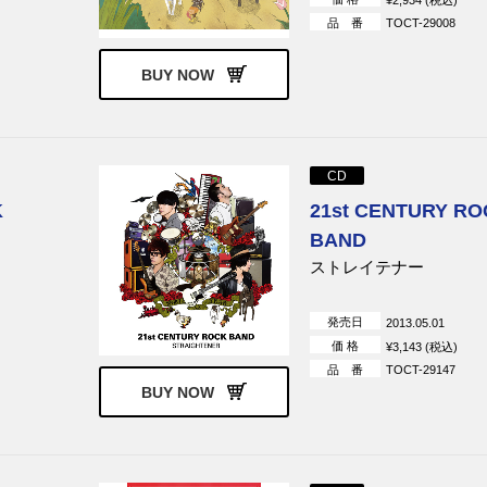
品 番
TOCT-29008
BUY NOW
CD
K
21st CENTURY R
BAND
ストレイテナー
発売日
2013.05.01
価 格
¥3,143 (税込)
品 番
TOCT-29147
BUY NOW