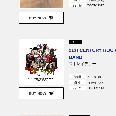
品 番
TOCT-22327
BUY NOW
CD
21st CENTURY ROC
BAND
ストレイテナー
発売日
2013.05.01
価 格
¥6,076 (税込)
品 番
TOCT-29146
BUY NOW