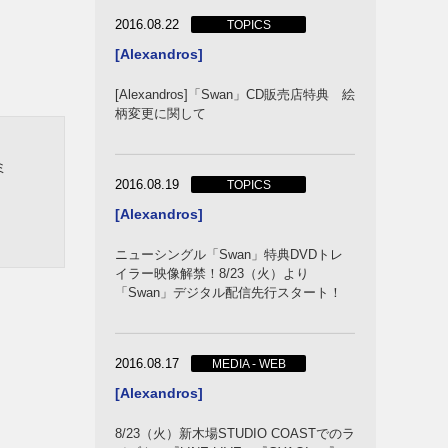
2016.08.22
TOPICS
[Alexandros]
[Alexandros]「Swan」CD販売店特典 絵
柄変更に関して
ミ
2016.08.19
TOPICS
[Alexandros]
ニューシングル「Swan」特典DVDトレ
イラー映像解禁！8/23（火）より
「Swan」デジタル配信先行スタート！
2016.08.17
MEDIA - WEB
[Alexandros]
8/23（火）新木場STUDIO COASTでのラ