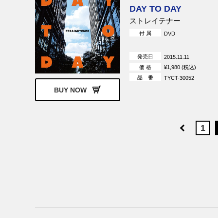
DAY TO DAY
ストレイテナー
付 属
DVD
発売日
2015.11.11
価 格
¥1,980 (税込)
品 番
TYCT-30052
BUY NOW
1