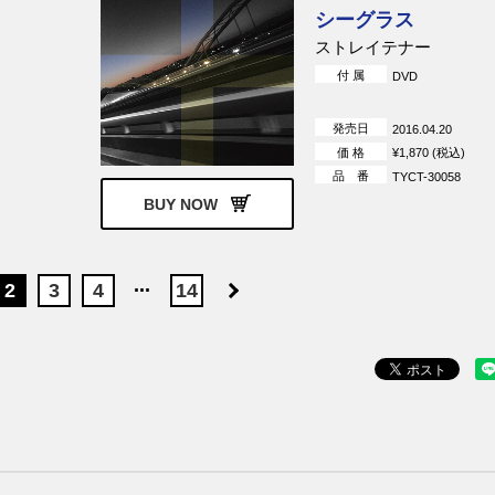
シーグラス
ストレイテナー
付 属
DVD
発売日
2016.04.20
価 格
¥1,870 (税込)
品 番
TYCT-30058
BUY NOW
...
2
3
4
14