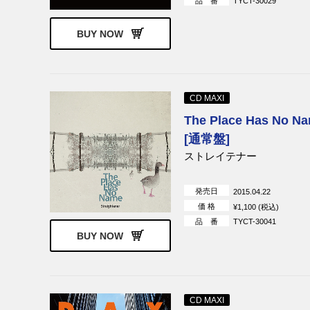
品 番
TYCT-30029
BUY NOW
CD MAXI
The Place Has No N
[通常盤]
ストレイテナー
発売日
2015.04.22
価 格
¥1,100 (税込)
品 番
TYCT-30041
BUY NOW
CD MAXI