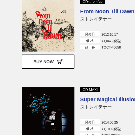
CDシングル
From Noon Till Dawn
ストレイテナー
発売日
2012.10.17
価 格
¥1,047 (税込)
品 番
TOCT-45058
BUY NOW
CD MAXI
Super Magical Illusio
ストレイテナー
発売日
2014.06.25
価 格
¥1,100 (税込)