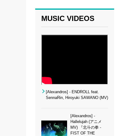
MUSIC VIDEOS
[Alexandros] - ENDROLL feat.
SennaRin, Hiroyuki SAWANO (MV)
[Alexandros] -
Hallelujah (アニメ
MV) 『北斗の拳 -
FIST OF THE