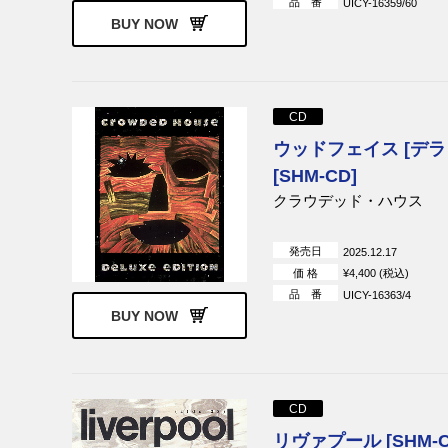
品 番
UICY-16359/60
BUY NOW
CD
ウッドフェイス [デ
[SHM-CD]
クラウデッド・ハウス
発売日
2025.12.17
価 格
¥4,400 (税込)
品 番
UICY-16363/4
BUY NOW
CD
リヴァプール [SHM-C