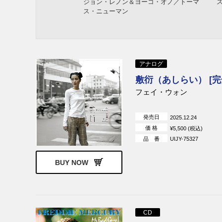
ジョン・レノン＆ヨーコ・オノ／トーマ
ス・ニューマン
アナログ
敷衍（あしらい） [
フェイ・ウォン
発売日
2025.12.24
価 格
¥5,500 (税込)
品 番
UIJY-75327
BUY NOW
CD