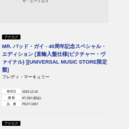
ザ・ビートルズ
アナログ
MR. バッド・ガイ - 40周年記念スペシャル・
エディション [直輸入盤仕様(ピクチャー・ヴ
ァイナル) ][UNIVERSAL MUSIC STORE限定
盤]
フレディ・マーキュリー
発売日
2025.12.19
価 格
¥7,150 (税込)
品 番
PDJT-1057
アナログ