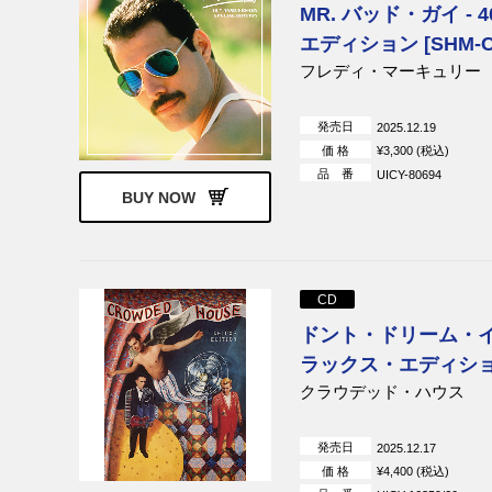
MR. バッド・ガイ -
エディション [SHM-C
フレディ・マーキュリー
発売日
2025.12.19
価 格
¥3,300 (税込)
品 番
UICY-80694
BUY NOW
CD
ドント・ドリーム・イ
ラックス・エディション]
クラウデッド・ハウス
発売日
2025.12.17
価 格
¥4,400 (税込)