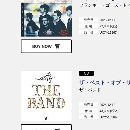
フランキー・ゴーズ・ト
発売日
2025.12.17
価 格
¥2,000 (税込)
品 番
UICY-16367
BUY NOW
CD
ザ・ベスト・オブ・ザ・
ザ・バンド
発売日
2025.12.12
価 格
¥3,300 (税込)
品 番
UICY-16369