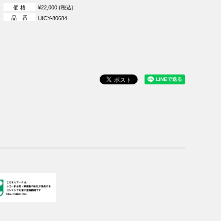
価 格
¥22,000 (税込)
品 番
UICY-80684