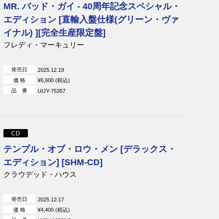
MR. バッド・ガイ - 40周年記念スペシャル・
エディション [直輸入盤仕様(グリーン・ヴァ
イナル) ][完全生産限定盤]
フレディ・マーキュリー
発売日
2025.12.19
価 格
¥6,600 (税込)
品 番
UIJY-75357
CD
テンプル・オブ・ロウ・メン [デラックス・
エディション] [SHM-CD]
クラウデッド・ハウス
発売日
2025.12.17
価 格
¥4,400 (税込)