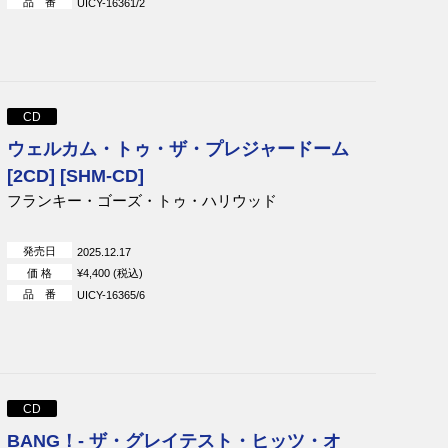
品 番
UICY-16361/2
CD
ウェルカム・トゥ・ザ・プレジャードーム
[2CD] [SHM-CD]
フランキー・ゴーズ・トゥ・ハリウッド
発売日
2025.12.17
価 格
¥4,400 (税込)
品 番
UICY-16365/6
CD
BANG！- ザ・グレイテスト・ヒッツ・オ