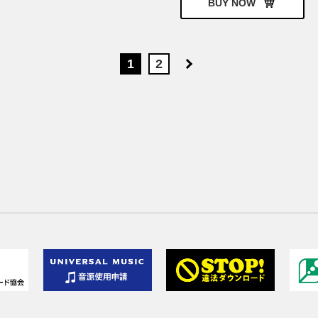
BUY NOW
1
2