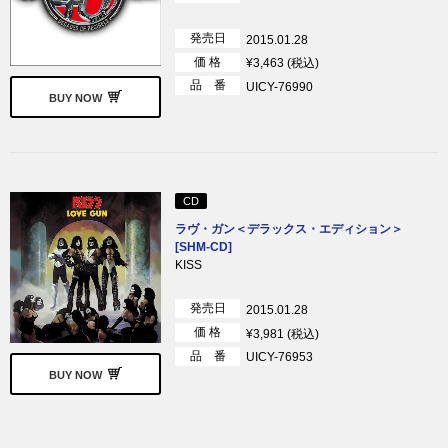
発売日
2015.01.28
価 格
¥3,463 (税込)
品 番
UICY-76990
BUY NOW
CD
ラヴ・ガン＜デラックス・エディション＞
[SHM-CD]
KISS
発売日
2015.01.28
価 格
¥3,981 (税込)
品 番
UICY-76953
BUY NOW