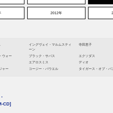
年
2012年
．
イングヴェイ・マルムスティ
寺田恵子
ーン
・ウォー
ブラック・サバス
エクソダス
エアロスミス
ディオ
ジャー
コージー・パウエル
タイガース・オブ・パ
ネット
TNT
SIXX:A.M.
フィル・ライノット
ゲイリー・ムーア
・
-CD]