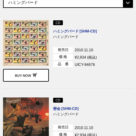
CD
ハミングバード [SHM-CD]
ハミングバード
発売日
2010.11.10
価 格
¥2,934 (税込)
品 番
UICY-94676
BUY NOW
CD
密会 [SHM-CD]
ハミングバード
発売日
2010.11.10
価 格
¥2,934 (税込)