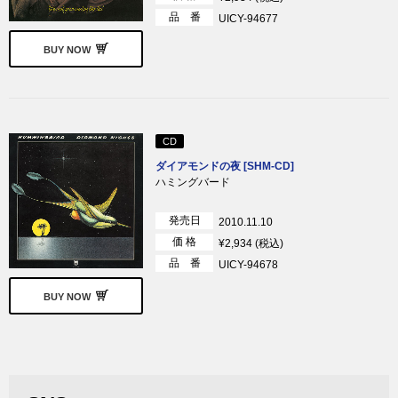
品 番
UICY-94677
BUY NOW
CD
ダイアモンドの夜 [SHM-CD]
ハミングバード
発売日
2010.11.10
価 格
¥2,934 (税込)
品 番
UICY-94678
BUY NOW