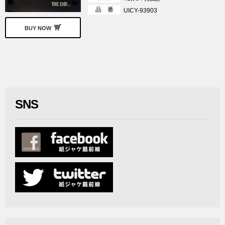
品 番
UICY-93903
BUY NOW
SNS