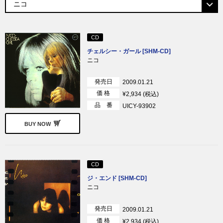
CD
チェルシー・ガール [SHM-CD]
ニコ
発売日
2009.01.21
価 格
¥2,934 (税込)
品 番
UICY-93902
BUY NOW
CD
ジ・エンド [SHM-CD]
ニコ
発売日
2009.01.21
価 格
¥2,934 (税込)