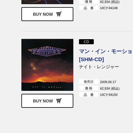
価 格
¥2,934 (税込)
リック・ウェイクマン
SWEET（ス
品 番
UICY-94148
BUY NOW
マッギネス・フリント
ギャラガー＆
エリック・カルメン
タトゥー
アンスラックス
パブリック・
テッド
CD
ザ・ナイス
ゴング
マン・イン・モーショ
キャプテン・ビーフハート
ヴァン・ダー
[SHM-CD]
ネレーター
ナイト・レンジャー
ビーチ・ボーイズ
ジョン・レノ
ハイドラ
ジェネシス
発売日
2009.06.17
ジョニー・ジェンキンス
カウボーイ
価 格
¥2,934 (税込)
U.K.
エディ・ジョ
品 番
UICY-94150
ク
BUY NOW
マリアンヌ・フェイスフル
クイーン
10cc
ブランドX
アフロディーテズ・チャイル
ポリス
ド