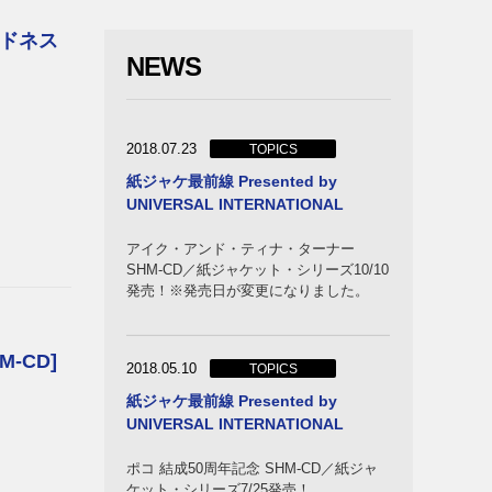
バンド
ドネス
NEWS
2018.07.23
TOPICS
紙ジャケ最前線 Presented by
UNIVERSAL INTERNATIONAL
アイク・アンド・ティナ・ターナー
SHM-CD／紙ジャケット・シリーズ10/10
発売！※発売日が変更になりました。
ー＆キ
-CD]
バンド
2018.05.10
TOPICS
紙ジャケ最前線 Presented by
UNIVERSAL INTERNATIONAL
ポコ 結成50周年記念 SHM-CD／紙ジャ
ケット・シリーズ7/25発売！