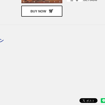
UICY-94149
ウィート）
ベンチャーズ
ザ・ナック
BUY NOW
ライル
フィル・ライノット
ラズベリーズ
ゲイリー・ムーア
ステイタス・クォー
イメージ・リミ
ジョン・ライドン
ミッシング・パーソン
ブライアン・フェリー
ペンギン・カフェ・オ
トラ
ン
・グラフ・ジェ
ヴァン・ダー・グラフ
ザ・バンド
ン
ボニー・ブラムレット
ウェット・ウィリー
アワ・グラス
アワー・グラス
イット・バイツ
イギー・ポップ
ブソン＆ズィン
スティーリー・ダン
パット・ベネター
ダイアー・ストレイツ
フリー
ブルー・ナイル
ザ・ローリング・スト
エイジア
ティアーズ・フォー・
ーズ