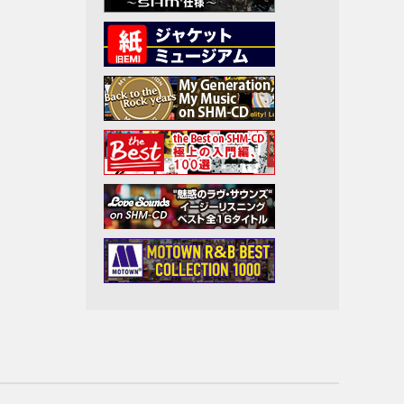
アーロ
イト・
ン
アニマ
Jr.
ト
ラス
ン
ープリ