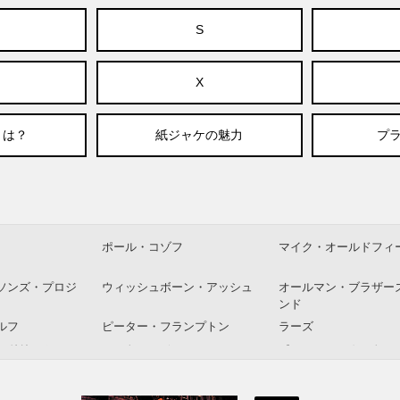
S
X
とは？
紙ジャケの魅力
プラ
ポール・コゾフ
マイク・オールドフィ
ソンズ・プロジ
ウィッシュボーン・アッシュ
オールマン・ブラザー
ンド
ルフ
ピーター・フランプトン
ラーズ
・ドリーム
エルトン・ジョン
ポール・マッカートニ
イングス
ーン
ドン・レンデル＆イアン・カ
アイク＆ティナ・ター