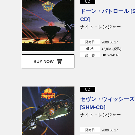
CD
ストローブス
ポコ
ドーン・パトロール [S
サヴォイ・ブラウン
ジョージ・サ
CD]
デストロイヤ
ナイト・レンジャー
ブリジット・バルドー
ブリジット・バ
ュ・ゲンスブ
発売日
2009.06.17
ディラード&クラーク
イーヴィ・サ
価 格
¥2,934 (税込)
リンク・レイ
オザーク・マ
品 番
UICY-94146
デヴィルス
BUY NOW
ジョニー・ダレル
アトランタ・
ョン
ザ・フー
ニック・ドレ
ジェーン・バーキン＆セルジ
ジェーン・バ
CD
ュ・ゲンスブール
セヴン・ウィッシーズ
メンフィス・スリム＆キャン
チャック・ベ
ド・ヒート
[SHM-CD]
ヴェルヴェット・アンダーグ
サミー・ヘイ
ナイト・レンジャー
ラウンド
エクソダス
スティクス
発売日
2009.06.17
スティーヴ・ハケット
V.A.