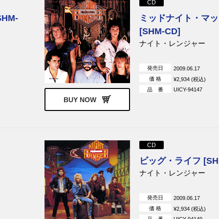
CD
ー・クインテット
バディ・マイルス
キーフ・ハートレイ・
HM-
ミッドナイト・マッ
ラグッド＆ザ・
ジョン・メイオール
ロイ・ブキャナン
[SHM-CD]
ーズ
ナイト・レンジャー
ルドー, セルジ
ジェームス・バートン
ジョー・サウス
ール
発売日
2009.06.17
ンズ
ボーダーライン
ドクター・フック
価 格
¥2,934 (税込)
ウンテン・デア
カントリー・ガゼット
シートレイン
品 番
UICY-94147
BUY NOW
リズム・セクシ
38スペシャル
フランス・ギャル
イク
THE B-52’s
ヒューマン・リーグ
ーキン
キャンド・ヒート
ジョン・リー・フッカ
CD
ャンド・ヒート
ビッグ・ライフ [SHM
リー
ニッティー・グリッティー・
スティーヴ・ミラー・
ダート・バンド
ナイト・レンジャー
ガー
リンダ・ロンシュタット
エイプリル・ワイン
発売日
2009.06.17
スターズ
バッジー
価 格
¥2,934 (税込)
ザ・ラトルズ
ザ・フール
品 番