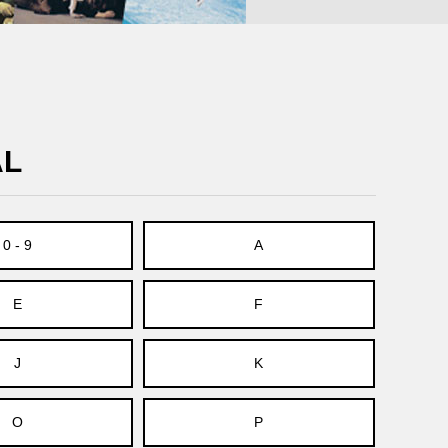
AL
0 - 9
A
E
F
J
K
O
P