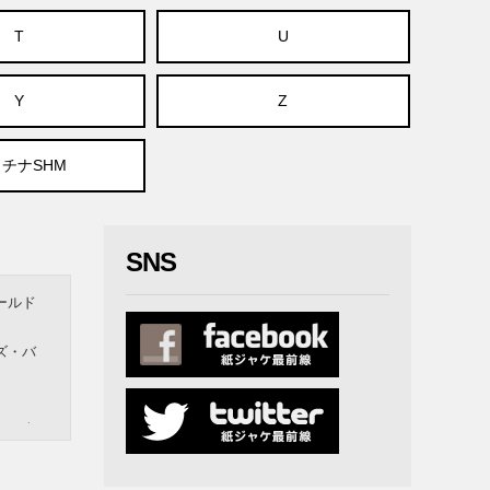
T
U
Y
Z
チナSHM
SNS
ールド
ズ・バ
ー＆ウ
ナー