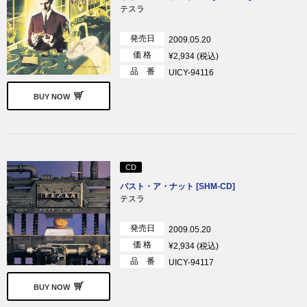
テスラ
発売日
2009.05.20
価 格
¥2,934 (税込)
品 番
UICY-94116
BUY NOW
CD
バスト・ア・ナット [SHM-CD]
テスラ
発売日
2009.05.20
価 格
¥2,934 (税込)
品 番
UICY-94117
BUY NOW