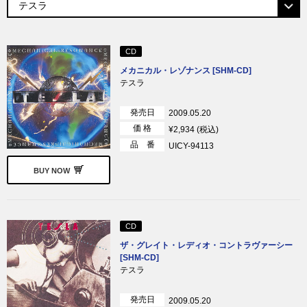
CD
メカニカル・レゾナンス [SHM-CD]
テスラ
発売日
2009.05.20
価 格
¥2,934 (税込)
品 番
UICY-94113
BUY NOW
CD
ザ・グレイト・レディオ・コントラヴァーシー
[SHM-CD]
テスラ
発売日
2009.05.20