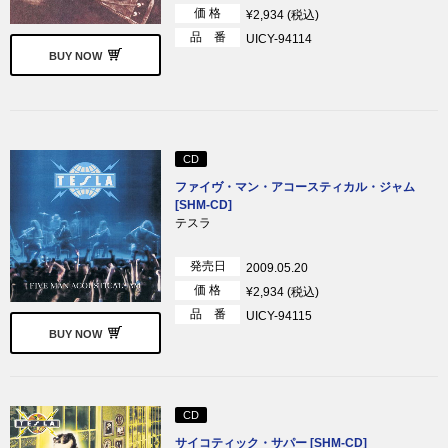
価 格
¥2,934 (税込)
品 番
UICY-94114
BUY NOW
CD
ファイヴ・マン・アコースティカル・ジャム
[SHM-CD]
テスラ
発売日
2009.05.20
価 格
¥2,934 (税込)
品 番
UICY-94115
BUY NOW
CD
サイコティック・サパー [SHM-CD]