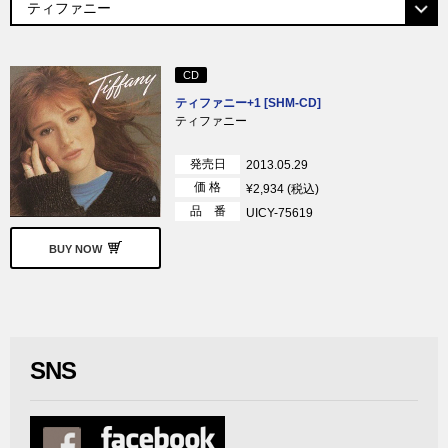
CD
ティファニー+1 [SHM-CD]
ティファニー
発売日
2013.05.29
価 格
¥2,934 (税込)
品 番
UICY-75619
BUY NOW
SNS