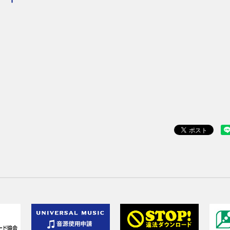
ームス
ヴェローゾ
カエターノ・ヴェローゾ&ガ
パレード
ル・コスタ
ーズ
ロジャー・ニコルズ＆ザ・ス
ライチャス・ブラザー
モール・サークル・オブ・フ
レンズ
ールズ&ザ・チ
エリー・グリニッチ
ジョン・クーガー
・リミテッド
ウェクター&バ
ニック・デカロ
クリス・モンテス
・バンド
ニルヴァーナ
ソニック・ユース
ブラック・サバス
ボビー・コールドウェ
ッドラム
マーク=アーモンド
アレッシー
マイケル・ジャクソン／ジャ
ユーライア・ヒープ
クソン 5
ェイズ
ジャニス・イアン
ブレンダ・ラッセル
ルパート・ホームズ
ジョン・フォガティ
ラン
ダニエル・サフレカ
スティーヴン・ビショ
パトゥ
メイ・ブリッツ