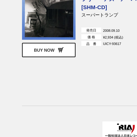
[SHM-CD]
ドナ・サマー
カエターノ・
スーパートランプ
クロディーヌ・ロンジェ
サンドパイパ
発売日
2008.09.10
価 格
¥2,934 (税込)
品 番
UICY-93617
アイク&ティナ・ターナー
ソニー・チャ
BUY NOW
ェックメイツ
ジョン・クーガー・メレンキ
ジュリアス・
ャンプ
ハ・マリンバ
ディキシー・ドレッグス
カンサス
サウンドガーデン
ホール
シーウインド
ランディ・グ
ジノ・ヴァネリ
プレイヤー
コロシアムII
ザ・ランナウ
マイケル・オマーティアン
ローニン
ロビー・ロバートソン
ケニー・ノー
ハミングバード
アルマゲドン