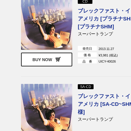
CD
ストローブス
ポコ
ブレックファスト・イ
サヴォイ・ブラウン
ジョージ・サ
アメリカ [プラチナSH
デストロイヤ
[プラチナSHM]
ブリジット・バルドー
ブリジット・バ
スーパートランプ
ュ・ゲンスブ
ディラード&クラーク
イーヴィ・サ
発売日
2013.11.27
リンク・レイ
オザーク・マ
価 格
¥3,981 (税込)
デヴィルス
BUY NOW
品 番
UICY-40026
ジョニー・ダレル
アトランタ・
ョン
ザ・フー
ニック・ドレ
ジェーン・バーキン＆セルジ
ジェーン・バ
SA-CD
ュ・ゲンスブール
ブレックファスト・イ
メンフィス・スリム＆キャン
チャック・ベ
ド・ヒート
アメリカ [SA-CD~S
ヴェルヴェット・アンダーグ
サミー・ヘイ
様]
ラウンド
スーパートランプ
エクソダス
スティクス
スティーヴ・ハケット
V.A.