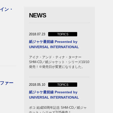
バンド
イン・
NEWS
2018.07.23
TOPICS
紙ジャケ最前線 Presented by
UNIVERSAL INTERNATIONAL
アイク・アンド・ティナ・ターナー
SHM-CD／紙ジャケット・シリーズ10/10
発売！※発売日が変更になりました。
ー＆キ
ファー
バンド
2018.05.10
TOPICS
紙ジャケ最前線 Presented by
UNIVERSAL INTERNATIONAL
ポコ 結成50周年記念 SHM-CD／紙ジャ
ケット・シリーズ7/25発売！