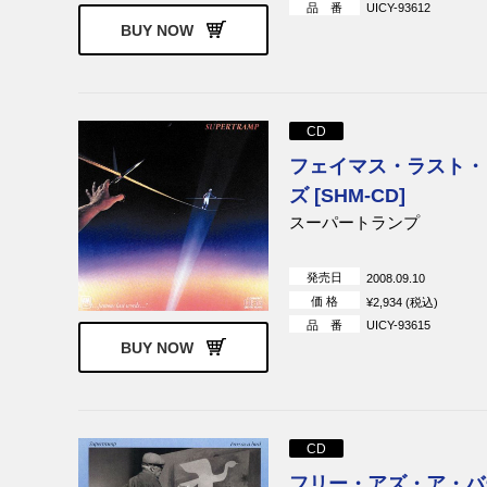
品 番
UICY-93612
ブルース・プロジェクト
ダン・ヒック
BUY NOW
トリックス
トム・ニューマン
ファウスト
TNT
ドリーム・シ
CD
フェイマス・ラスト・
レヴェル 42
ビッグ・カン
ズ [SHM-CD]
クォーターフラッシュ
ティファニー
スーパートランプ
コモドアーズ
テンプテーシ
シャーリーン
ブラッドスト
発売日
2008.09.10
価 格
¥2,934 (税込)
テルマ・ヒューストン
スウィッチ
品 番
UICY-93615
ジョン・ハイアット
リック・ジェ
BUY NOW
ジャーメイン・ジャクソン
ティーナ・マ
ダイアナ・ロス
グラディス・
ス
マーヴェレッツ
スピナーズ
CD
フリー・アズ・ア・バ
フォー・トップス
ブライアン・