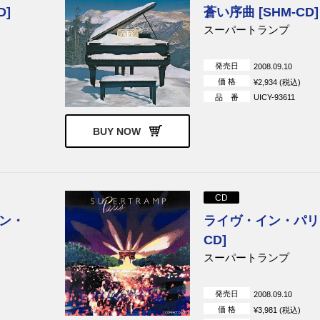
ルス・レックス
T.レックス
カーペンターズ
D]
蒼い序曲 [SHM-CD]
スーパートランプ
リッチー・ブラックモアズ・
ムーディー・ブルース
レインボー
ルマン
ペイジズ
アメリカ
発売日
2008.09.10
価 格
¥2,934 (税込)
ーランド
グラス・ルーツ
P.F.スローン
品 番
UICY-93611
キャラヴァン
グリン
ナル・アレック
パリス
ボブ・ウェルチ
BUY NOW
イ・バンド
ストルズ
スティーヴィー・ワンダー
ブラックジャック
カム
ワールド・トレード
バックマン・ターナー
ヴァードライヴ
CD
ュワート
スーパートランプ
シン・リジィ
ン・
ライヴ・イン・パリ [
ーク
エミット・ローズ
ランバート&ナッティ
ズ・ホイール
ヴィグラス&オズボーン
ジェス・ローデン
CD]
ショウ
ブライアン・イーノ
ハロルド・バッド&ブ
スーパートランプ
ン・イーノ
ママス・アンド・パパス
ロキシー・ミュージッ
発売日
2008.09.10
ビショップ
J.J.ケイル
キャプテン・ビヨンド
価 格
¥3,981 (税込)