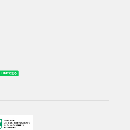
ス
ル
ップ