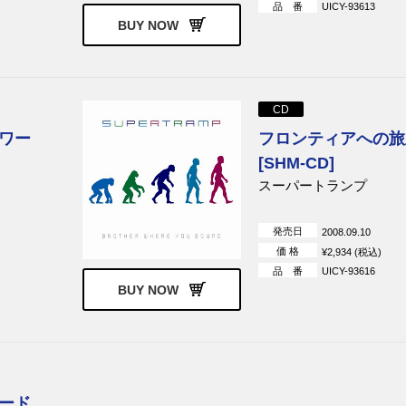
品 番
UICY-93613
ス&ヒズ・ホッ
ジャイルズ・ジャイルズ&フ
ソフト・マシーン
BUY NOW
リップ
パブロ・クルーズ
ヘイガー、ショーン、
ンソン、シュリーヴ
アター
ABC
デキシーズ・ミッドナ
CD
ランナーズ
ワー
フロンティアへの旅
トリー
フィクス
チャーリー・セクスト
[SHM-CD]
キム・ワイルド
エリック・バードン&
ルズ
スーパートランプ
ョンズ
メリー・ジェーン・ガールズ
デバージ
ーン
プラチナム・フック
グローヴァー・ワシントン
発売日
2008.09.10
価 格
¥2,934 (税込)
ステッペンウルフ
スリー・ドッグ・ナイ
品 番
UICY-93616
ームス
フィニス・ヘンダーソン
ダズ・バンド
BUY NOW
リー
アンジュ
B.B.キング
ナイト&ピップ
アイズレー・ブラザーズ
マーサ＆ザ・ヴァンデ
スモーキー・ロビンソン&ミ
スモーキー・ロビンソ
ラクルズ
ード
アダムス
マーク・ノップラー
ダイアナ・ロス&シュ