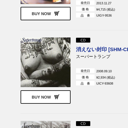
発売日
2013.11.27
リック・ウェイクマン
SWEET（ス
価 格
¥4,715 (税込)
BUY NOW
マッギネス・フリント
ギャラガー＆
品 番
UIGY-9536
エリック・カルメン
タトゥー
アンスラックス
パブリック・
テッド
CD
ザ・ナイス
ゴング
消えない封印 [SHM-C
キャプテン・ビーフハート
ヴァン・ダー
スーパートランプ
ネレーター
ビーチ・ボーイズ
ジョン・レノ
発売日
2008.09.10
ハイドラ
ジェネシス
価 格
¥2,934 (税込)
ジョニー・ジェンキンス
カウボーイ
品 番
UICY-93608
U.K.
エディ・ジョ
ク
BUY NOW
マリアンヌ・フェイスフル
クイーン
10cc
ブランドX
アフロディーテズ・チャイル
ポリス
ド
CD