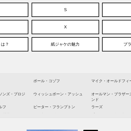
S
X
とは？
紙ジャケの魅力
プラ
ポール・コゾフ
マイク・オールドフィ
ソンズ・プロジ
ウィッシュボーン・アッシュ
オールマン・ブラザー
ンド
ルフ
ピーター・フランプトン
ラーズ
・ドリーム
エルトン・ジョン
ポール・マッカートニ
イングス
ーン
ドン・レンデル＆イアン・カ
アイク＆ティナ・ター