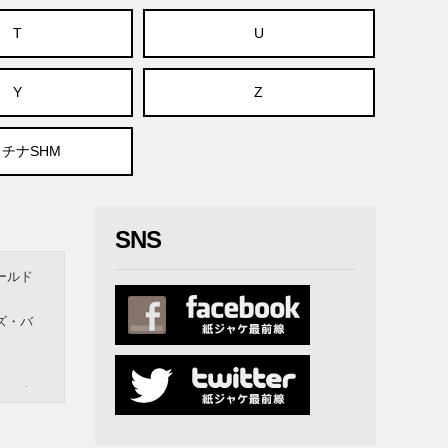
T
U
Y
Z
チナSHM
SNS
ールド
ズ・バ
ー＆ウ
ナー