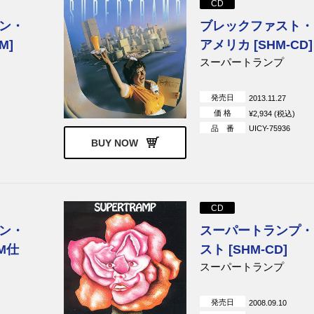
CD
ー・クインテット
バディ・マイルス
キーフ・ハートレイ・
ン・
ブレックファスト・
ラグッド＆ザ・
ジョン・メイオール
ロイ・ブキャナン
M]
アメリカ [SHM-CD]
ーズ
スーパートランプ
ルドー, セルジ
ジェームス・バートン
ジョー・サウス
ール
発売日
2013.11.27
ンズ
ボーダーライン
ドクター・フック
価 格
¥2,934 (税込)
ウンテン・デア
カントリー・ガゼット
シートレイン
品 番
UICY-75936
BUY NOW
リズム・セクシ
38スペシャル
フランス・ギャル
イク
THE B-52’s
ヒューマン・リーグ
ーキン
キャンド・ヒート
ジョン・リー・フッカ
CD
ャンド・ヒート
ン・
スーパートランプ・
リー
ニッティー・グリッティー・
スティーヴ・ミラー・
ダート・バンド
HM仕
スト [SHM-CD]
ガー
リンダ・ロンシュタット
エイプリル・ワイン
スーパートランプ
スターズ
バッジー
発売日
2008.09.10
ザ・ラトルズ
ザ・フール