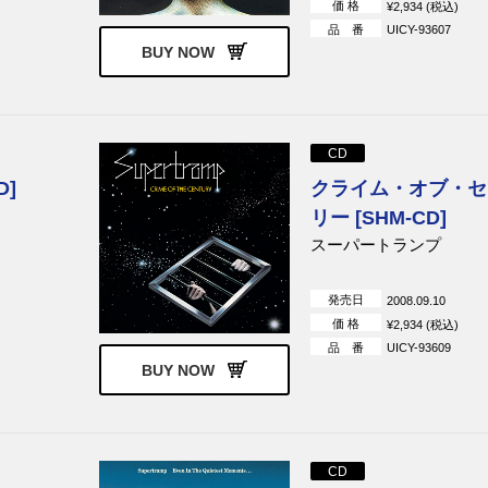
価 格
¥2,934 (税込)
ウィート）
ベンチャーズ
ザ・ナック
品 番
UICY-93607
BUY NOW
ライル
フィル・ライノット
ラズベリーズ
ゲイリー・ムーア
ステイタス・クォー
イメージ・リミ
ジョン・ライドン
ミッシング・パーソン
CD
ブライアン・フェリー
ペンギン・カフェ・オ
トラ
D]
クライム・オブ・セ
・グラフ・ジェ
ヴァン・ダー・グラフ
ザ・バンド
リー [SHM-CD]
スーパートランプ
ン
ボニー・ブラムレット
ウェット・ウィリー
アワ・グラス
アワー・グラス
発売日
2008.09.10
イット・バイツ
イギー・ポップ
価 格
¥2,934 (税込)
ブソン＆ズィン
スティーリー・ダン
パット・ベネター
品 番
UICY-93609
BUY NOW
ダイアー・ストレイツ
フリー
ブルー・ナイル
ザ・ローリング・スト
エイジア
ティアーズ・フォー・
ーズ
CD