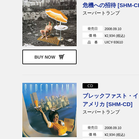
クイックシルヴァー・メッセ
ティラノザウ
危機への招待 [SHM-C
ンジャー・サーヴィス
スーパートランプ
フェアポート・コンヴェンシ
バグルス
ョン
マッギン,クラーク&ヒルマン
マッギン・ヒ
発売日
2008.09.10
価 格
¥2,934 (税込)
ザ・ジョン・ホール・バンド
エイミー・ホ
品 番
UICY-93610
バリー・マクガイア
キャメル
ニルス・ロフグレン
センセイショ
BUY NOW
ス・ハーヴェ
レインボー
セックス・ピ
ストーン・フュリー
キングダム・
CD
パット・トラヴァース
ロッド・スチ
ブレックファスト・イ
ブラインド・フェイス
ジーン・クラ
ゴードン・ウォーラー
スティーラー
アメリカ [SHM-CD]
デレク・アンド・ドミノス
ニック・カー
スーパートランプ
レヴォン・ヘルム
ザ・キンクス
発売日
2008.09.10
アンドリューオールダム・オ
エルヴィン・
価 格
¥2,934 (税込)
ーケストラ