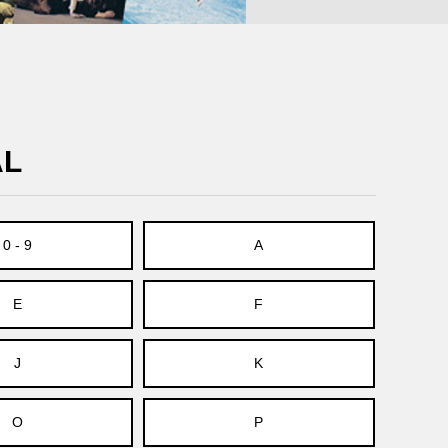
AL
0 - 9
A
E
F
J
K
O
P