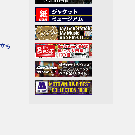
アーロ
イト・
立ち
ン
アニマ
Jr.
ト
ラス
ン
ープリ