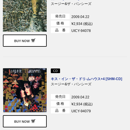
スージー&ザ・バンシーズ
発売日
2009.04.22
価 格
¥2,934 (税込)
品 番
UICY-94078
BUY NOW
CD
キス・イン・ザ・ドリ-ムハウス+4 [SHM-CD]
スージー&ザ・バンシーズ
発売日
2009.04.22
価 格
¥2,934 (税込)
品 番
UICY-94079
BUY NOW