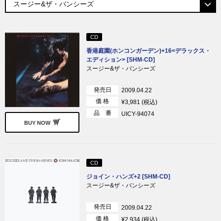
CD
香港庭園(ホンコンガーデン)+16<デラックス・
エディション> [SHM-CD]
スージー&ザ・バンシーズ
発売日
2009.04.22
価 格
¥3,981 (税込)
品 番
UICY-94074
BUY NOW
CD
ジョイン・ハンズ+2 [SHM-CD]
スージー&ザ・バンシーズ
発売日
2009.04.22
価 格
¥2,934 (税込)