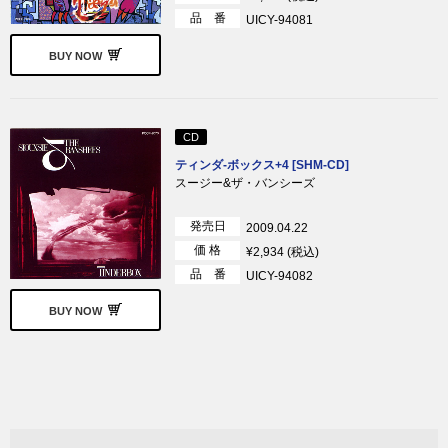
品 番
UICY-94081
BUY NOW
CD
ティンダ-ボックス+4 [SHM-CD]
スージー&ザ・バンシーズ
発売日
2009.04.22
価 格
¥2,934 (税込)
品 番
UICY-94082
BUY NOW