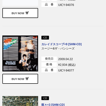
品 番
UICY-94076
BUY NOW
CD
カレイドスコープ+9 [SHM-CD]
スージー&ザ・バンシーズ
発売日
2009.04.22
価 格
¥2,934 (税込)
品 番
UICY-94077
BUY NOW
CD
呪々+3 [SHM-CD]