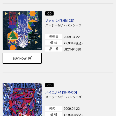
CD
ノクタ-ン [SHM-CD]
スージー&ザ・バンシーズ
発売日
2009.04.22
価 格
¥2,934 (税込)
品 番
UICY-94080
BUY NOW
CD
ハイエナ+4 [SHM-CD]
スージー&ザ・バンシーズ
発売日
2009.04.22
価 格
¥2,934 (税込)