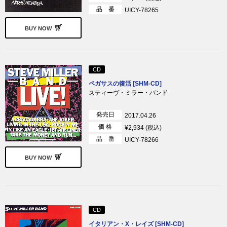
品 番
UICY-78265
BUY NOW
CD
ペガサスの復活 [SHM-CD]
スティーヴ・ミラー・バンド
発売日
2017.04.26
価 格
¥2,934 (税込)
品 番
UICY-78266
BUY NOW
CD
イタリアン・X・レイズ [SHM-CD]