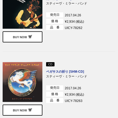
スティーヴ・ミラー・バンド
発売日
2017.04.26
価 格
¥2,934 (税込)
品 番
UICY-78262
BUY NOW
CD
ペガサスの祈り [SHM-CD]
スティーヴ・ミラー・バンド
発売日
2017.04.26
価 格
¥2,934 (税込)
品 番
UICY-78263
BUY NOW