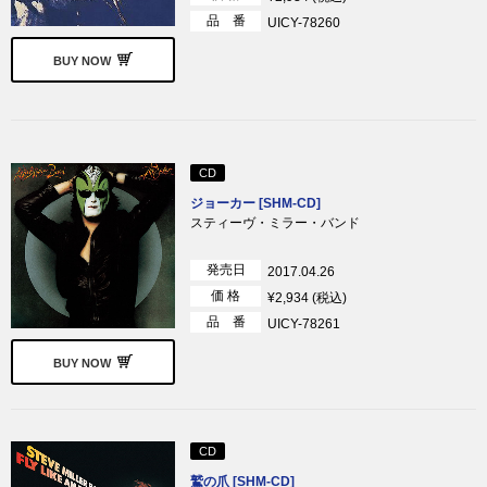
品 番
UICY-78260
BUY NOW
CD
ジョーカー [SHM-CD]
スティーヴ・ミラー・バンド
発売日
2017.04.26
価 格
¥2,934 (税込)
品 番
UICY-78261
BUY NOW
CD
鷲の爪 [SHM-CD]