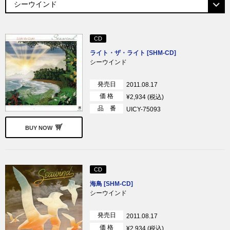
CD
ライト・ザ・ライト [SHM-CD]
シーウインド
発売日
2011.08.17
価 格
¥2,934 (税込)
品 番
UICY-75093
BUY NOW
CD
海鳥 [SHM-CD]
シーウインド
発売日
2011.08.17
価 格
¥2,934 (税込)