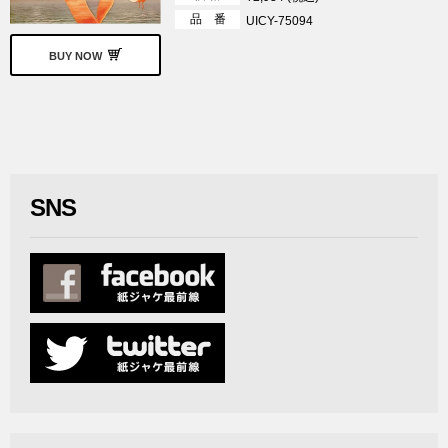
品 番
UICY-75094
BUY NOW
SNS