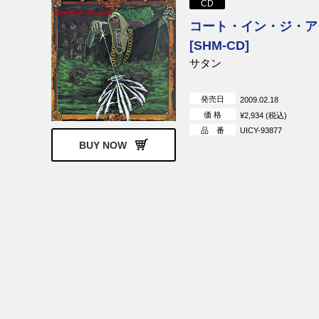
CD
ストローブス
ポコ
コート・イン・ジ・ア
サヴォイ・ブラウン
ジョージ・サ
[SHM-CD]
デストロイヤ
サタン
ブリジット・バルドー
ブリジット・バ
ュ・ゲンスブ
発売日
2009.02.18
ディラード&クラーク
イーヴィ・サ
価 格
¥2,934 (税込)
リンク・レイ
オザーク・マ
品 番
UICY-93877
デヴィルス
BUY NOW
ジョニー・ダレル
アトランタ・
ョン
ザ・フー
ニック・ドレ
ジェーン・バーキン＆セルジ
ジェーン・バ
ュ・ゲンスブール
メンフィス・スリム＆キャン
チャック・ベ
ド・ヒート
ヴェルヴェット・アンダーグ
サミー・ヘイ
ラウンド
エクソダス
スティクス
スティーヴ・ハケット
V.A.