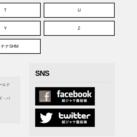
T
U
Y
Z
チナSHM
SNS
ールド
ズ・バ
ー＆ウ
ナー