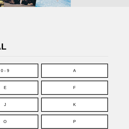
AL
0 - 9
A
E
F
J
K
O
P