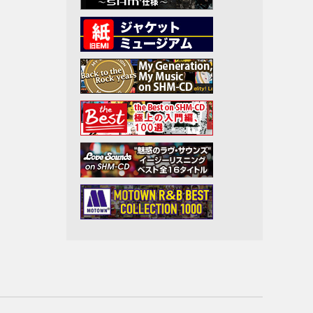
アーロ
イト・
ン
アニマ
Jr.
ト
ラス
ン
ープリ