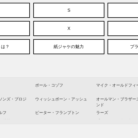
S
X
とは？
紙ジャケの魅力
プラ
ポール・コゾフ
マイク・オールドフィ
ソンズ・プロジ
ウィッシュボーン・アッシュ
オールマン・ブラザー
ンド
ルフ
ピーター・フランプトン
ラーズ
・ドリーム
エルトン・ジョン
ポール・マッカートニ
イングス
ーン
ドン・レンデル＆イアン・カ
アイク＆ティナ・ター