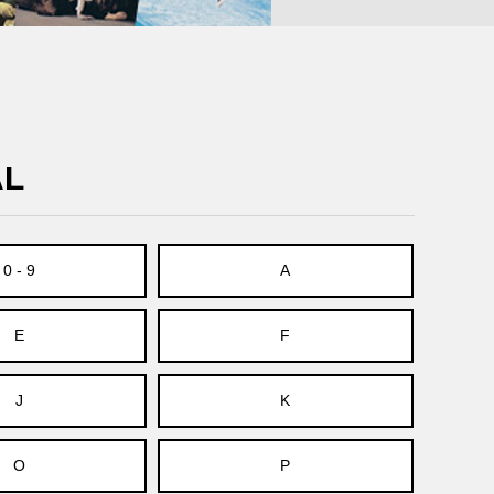
AL
0 - 9
A
E
F
J
K
O
P