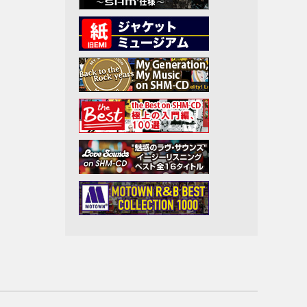
アーロ
イト・
ン
アニマ
Jr.
ト
ラス
ン
ープリ