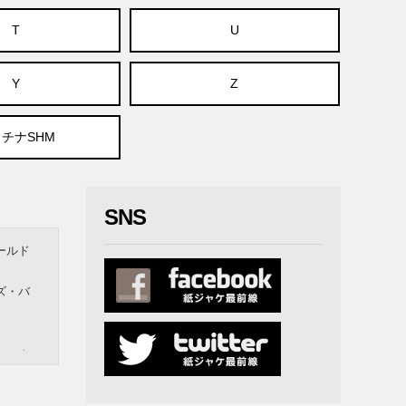
T
U
Y
Z
チナSHM
SNS
ールド
ズ・バ
ー＆ウ
ナー