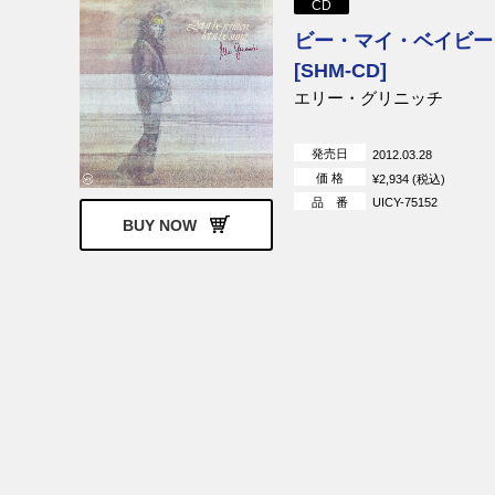
CD
ストローブス
ポコ
ビー・マイ・ベイビー
サヴォイ・ブラウン
ジョージ・サ
[SHM-CD]
デストロイヤ
エリー・グリニッチ
ブリジット・バルドー
ブリジット・バ
ュ・ゲンスブ
発売日
2012.03.28
ディラード&クラーク
イーヴィ・サ
価 格
¥2,934 (税込)
リンク・レイ
オザーク・マ
品 番
UICY-75152
デヴィルス
BUY NOW
ジョニー・ダレル
アトランタ・
ョン
ザ・フー
ニック・ドレ
ジェーン・バーキン＆セルジ
ジェーン・バ
ュ・ゲンスブール
メンフィス・スリム＆キャン
チャック・ベ
ド・ヒート
ヴェルヴェット・アンダーグ
サミー・ヘイ
ラウンド
エクソダス
スティクス
スティーヴ・ハケット
V.A.