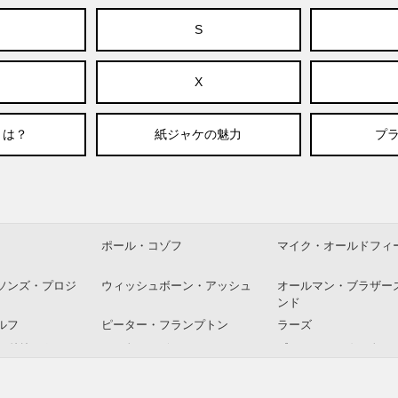
S
X
とは？
紙ジャケの魅力
プラ
ポール・コゾフ
マイク・オールドフィ
ソンズ・プロジ
ウィッシュボーン・アッシュ
オールマン・ブラザー
ンド
ルフ
ピーター・フランプトン
ラーズ
・ドリーム
エルトン・ジョン
ポール・マッカートニ
イングス
ーン
ドン・レンデル＆イアン・カ
アイク＆ティナ・ター