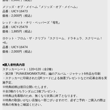
価格：2,000円（税込）
メソッズ・オブ・メイへム『メソッズ・オブ・メイへム』
品番：UICY-16473
価格：2,000円（税込）
レッド・ホット・チリ・ペッパーズ『母乳』
品番：UICY-25479
価格：1,885円（税込）
ロケット・フロム・ザ・クリプト『スクリーム、ドラキュラ、スクリーム！
+6』
品番：UICY-16474
価格：2,000円（税込）
■購入者特典内容
ステッカーシート：120×120（全2種）
・第2弾「PUNK/EMO/MIXTURE」編のアルバム・ジャケット6作品を印刷
・ステッカーに印刷されたQRコードによる抽選プレゼントなどの応募企画を実
施予定。
※特典絵柄は後日公開いたします。
※全2種のうちランダムに1枚プレゼント。
※特典は先着順のため、無くなり次第に終了となります。
※特典の取扱いがない店舗も一部ございますので、必ずご予約・ご購入の際は
特典の有無をご確認ください。