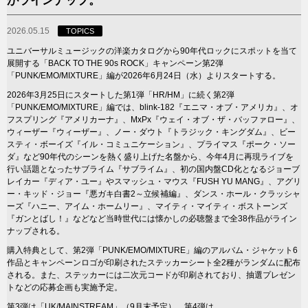
がラインナップ。
2026.05.15
TOPICS
ユニバーサルミュージックの洋楽カタログから90年代ロックにスポットを当て
展開する「BACK TO THE 90s ROCK」キャンペーン第2弾
「PUNK/EMO/MIXTURE」編が2026年6月24日（水）よりスタートする。
2026年3月25日にスタートした第1弾「HR/HM」に続く第2弾
「PUNK/EMO/MIXTURE」編では、blink-182『エニマ・オブ・アメリカ』、オ
フスプリング『アメリカーナ』、MxPx『ウェイ・オブ・ザ・バッファロー』、
ウィーザー『ウィーザー』、ノー・ダウト『トラジック・キングダム』、ビー
スティ・ボーイズ『イル・コミュニケーション』、プライマス『ポーク・ソー
ダ』など90年代のシーンを熱く盛り上げた名盤から、今年4月に再現ライブを
行い話題となったサブライム『サブライム』、初の国内盤CD化となるジョーブ
レイカー『ディア・ユー』やスマッシュ・マウス『FUSH YU MANG』、アグリ
ー・キッド・ジョー『悪ガキ白書2～立候補編』、ダンス・ホール・クラッシャ
ーズ『ハニー、アイム・ホームリー』、マイティ・マイティ・ボストーンズ
『ガンとばし！』などなど当時世代には懐かしの必聴盤まで全38作品がライン
ナップされる。
購入特典として、第2弾「PUNK/EMO/MIXTURE」編のアルバム・ジャケット6
作品とキャンペーンロゴが印刷されたステッカーシート全2種がランダムに配布
される。また、ステッカーには二次元コードが印刷されており、抽選プレゼン
トなどの応募企画も実施予定。
第3弾は「UK/MAINSTREAM」（9月末予定）、第4弾は